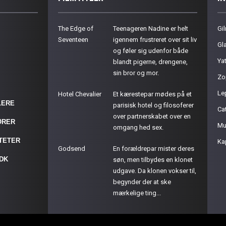
The Edge of
Teenageren Nadine er helt
Gil
Seventeen
igennem frustreret over sit liv
Gla
og føler sig udenfor både
Ya
blandt pigerne, drengene,
sin bror og mor.
Zo
Le
Hotel Chevalier
Et kærestepar mødes på et
LERE
parisisk hotel og filosoferer
Cat
over partnerskabet over en
ØRER
Mu
omgang hed sex.
ITETER
Ka
Godsend
En forældrepar mister deres
.DK
søn, men tilbydes en klonet
udgave. Da klonen vokser til,
begynder der at ske
mærkelige ting...