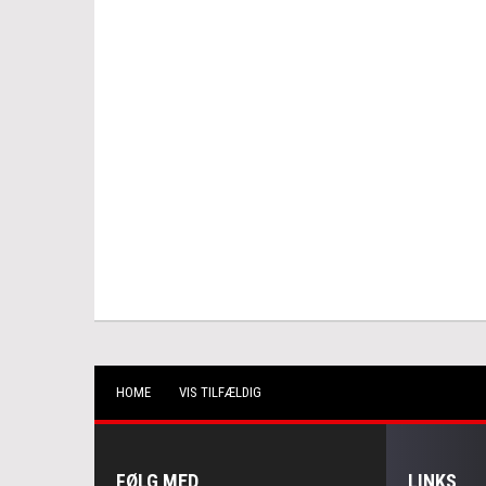
HOME
VIS TILFÆLDIG
FØLG MED
LINKS