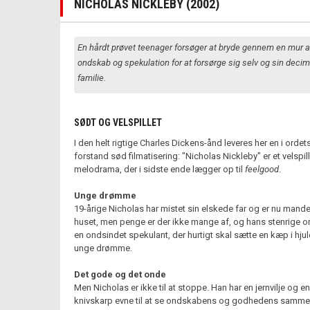
NICHOLAS NICKLEBY (2002)
En hårdt prøvet teenager forsøger at bryde gennem en mur a
ondskab og spekulation for at forsørge sig selv og sin deci
familie.
SØDT OG VELSPILLET
I den helt rigtige Charles Dickens-ånd leveres her en i orde
forstand sød filmatisering: "Nicholas Nickleby" er et velspill
melodrama, der i sidste ende lægger op til
feelgood
.
Unge drømme
19-årige Nicholas har mistet sin elskede far og er nu mande
huset, men penge er der ikke mange af, og hans stenrige on
en ondsindet spekulant, der hurtigt skal sætte en kæp i hjul
unge drømme.
Det gode og det onde
Men Nicholas er ikke til at stoppe. Han har en jernvilje og en
knivskarp evne til at se ondskabens og godhedens sam