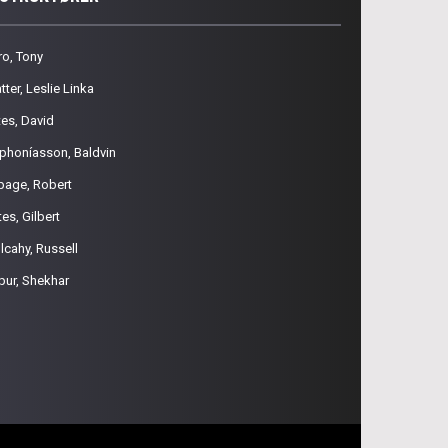
ro, Tony
tter, Leslie Linka
tes, David
phoníasson, Baldvin
page, Robert
es, Gilbert
lcahy, Russell
pur, Shekhar