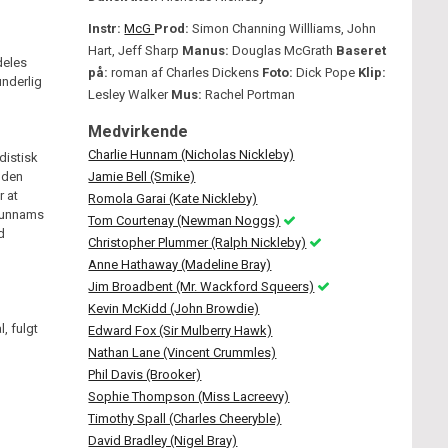
Instr:
McG
Prod:
Simon Channing Willliams, John
Hart, Jeff Sharp
Manus:
Douglas McGrath
Baseret
deles
på:
roman af Charles Dickens
Foto:
Dick Pope
Klip:
underlig
Lesley Walker
Mus:
Rachel Portman
Medvirkende
Charlie Hunnam (Nicholas Nickleby)
distisk
 den
Jamie Bell (Smike)
r at
Romola Garai (Kate Nickleby)
 Hunnams
Tom Courtenay (Newman Noggs)
d
Christopher Plummer (Ralph Nickleby)
Anne Hathaway (Madeline Bray)
Jim Broadbent (Mr. Wackford Squeers)
Kevin McKidd (John Browdie)
, fulgt
Edward Fox (Sir Mulberry Hawk)
Nathan Lane (Vincent Crummles)
Phil Davis (Brooker)
Sophie Thompson (Miss Lacreevy)
Timothy Spall (Charles Cheeryble)
David Bradley (Nigel Bray)