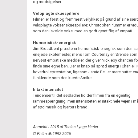
og modsigelser.
Veloplagte skuespillere
Filmen er først og fremmest vellykket på grund af sine sær
veloplagte voksenskuespillere: Christopher Plummer er vid
som den iskolde onkel med en godt gemt flig af empati.
Humoristisk-energisk
Jim Broadbent præsterer humoristisk-energisk som den sa
enøjede skolemester, mens Tom Courtenay er rørende som
nervøst empatiske meddeler, der giver Nickleby chancen fo
finde sine egne ben. Der er knap så sprød energi i Charlie
hovedrollepræstation, ligesom Jamie Bell er mere nuttet en
funklende som den kuede Smike.
Intakt intensitet
Tendenser til det sødladne holder filmen fra en egentlig
rammespængning, men intensiteten er intakt hele vejen i mål
af sød musik og hjerter i brand.
Anmeldt i 2015 af Tobias Lynge Herler
© Philm.dk 1992-2026