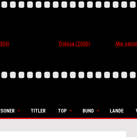
4)
Trolösa (2000)
Min søsters
RSONER
TITLER
TOP
BUND
LANDE