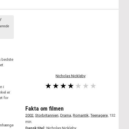
f
merede
ts bedste
et
Nicholas Nickleby
n i
kel er
et for
Fakta om filmen
2002
,
Storbritannien,
Drama,
Romantik,
Teenagere,
132
min.
menhænge
Dansk titel:
Nicholas Nickleby