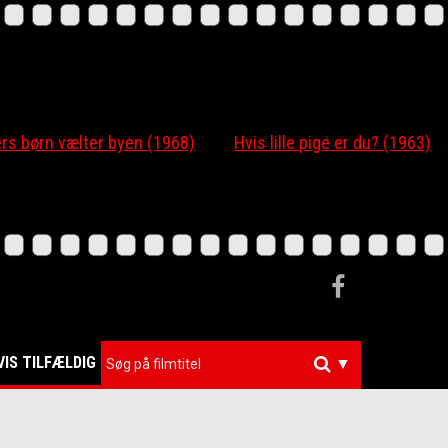
 børn vælter byen (1968)
Hvis lille pige er du? (1963)
VIS TILFÆLDIG
▼