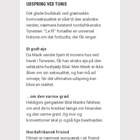
UDSPRING VED TUNIS
Det glade budskab ved grænseløs
homoseksualitet er nået til den arabiske
verden, nærmere bestemt nordafrikanske
Tunesien: "Le fil" fortæller en universel
historie om det forbudte, der får vinger.
Et godt øje
Da Marik vender hjem til morens hus ved
havet i Tunesien, får han straks øje på den
velskabte hushjælp Bilal. Men Marik er ikke
åben om sin seksualitet, og han må ad
omveje, før det ultimative udspring kan
blive en realitet.
...om den varme grød
Heldigvis gengælder Bilal Mariks følelser,
om end de to kredser længe om hinanden
og den varme grød. Og mor og
konventioner skal jo også lige bearbejdes.
Nordafrikansk frisind
Filmen er nærmest europæisk i sit frisind