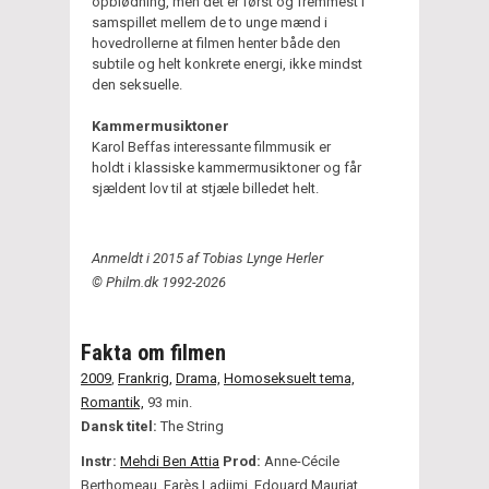
opblødning, men det er først og fremmest i
samspillet mellem de to unge mænd i
hovedrollerne at filmen henter både den
subtile og helt konkrete energi, ikke mindst
den seksuelle.
Kammermusiktoner
Karol Beffas interessante filmmusik er
holdt i klassiske kammermusiktoner og får
sjældent lov til at stjæle billedet helt.
Anmeldt i 2015 af Tobias Lynge Herler
© Philm.dk 1992-2026
Fakta om filmen
2009
,
Frankrig,
Drama,
Homoseksuelt tema,
Romantik,
93 min.
Dansk titel:
The String
Instr:
Mehdi Ben Attia
Prod:
Anne-Cécile
Berthomeau, Farès Ladjimi, Edouard Mauriat