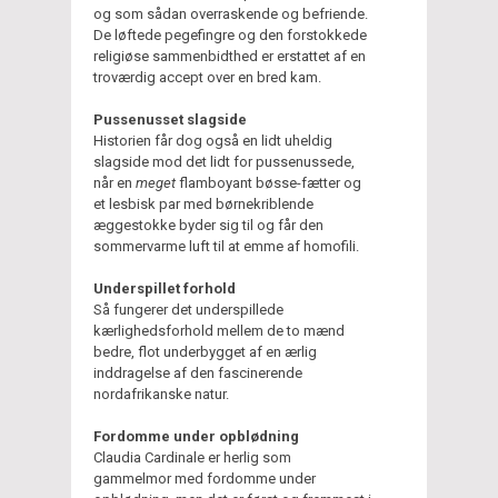
og som sådan overraskende og befriende.
De løftede pegefingre og den forstokkede
religiøse sammenbidthed er erstattet af en
troværdig accept over en bred kam.
Pussenusset slagside
Historien får dog også en lidt uheldig
slagside mod det lidt for pussenussede,
når en
meget
flamboyant bøsse-fætter og
et lesbisk par med børnekriblende
æggestokke byder sig til og får den
sommervarme luft til at emme af homofili.
Underspillet forhold
Så fungerer det underspillede
kærlighedsforhold mellem de to mænd
bedre, flot underbygget af en ærlig
inddragelse af den fascinerende
nordafrikanske natur.
Fordomme under opblødning
Claudia Cardinale er herlig som
gammelmor med fordomme under