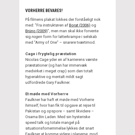
VORHERRE BEVARES!
På filmens plakat lokkes der forståeligt nok
med: "Fra instruktøren af
Borat (2006)
og
Brüno (2009)
", men man skal ikke forvente
sig
nogen
form for latterkrampe i selskab
med "Army of One" – snarere tværtimod.
Cage i frygtelig præstation
Nicolas Cage yder en af karrierens værste
præstationer (og han har immervæk
medvirket i meget crap) som den totalt
hyperaktive og mentalt mildt sagt
udfordrede Gary Faulkner.
Et møde med Vorherre
Faulkner har haft et møde med Vorherre
himself
, hvor han fik til opgave at rejse til
Pakistan og opspore – samt likvidere –
Osama Bin Laden. Med sin hysteriske
speed talk og totale mangel på
situationsfornemmelse lykkes det snart
Faulkner at komme videre i planerne, mod