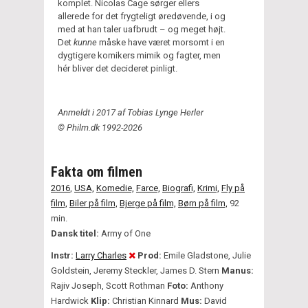
komplet. Nicolas Cage sørger ellers
allerede for det frygteligt øredøvende, i og
med at han taler uafbrudt – og meget højt.
Det
kunne
måske have været morsomt i en
dygtigere komikers mimik og fagter, men
hér bliver det decideret pinligt.
Anmeldt i 2017 af Tobias Lynge Herler
© Philm.dk 1992-2026
Fakta om filmen
2016
,
USA,
Komedie,
Farce,
Biografi,
Krimi,
Fly på
film,
Biler på film,
Bjerge på film,
Børn på film,
92
min.
Dansk titel:
Army of One
Instr:
Larry Charles
Prod:
Emile Gladstone, Julie
Goldstein, Jeremy Steckler, James D. Stern
Manus:
Rajiv Joseph, Scott Rothman
Foto:
Anthony
Hardwick
Klip:
Christian Kinnard
Mus:
David