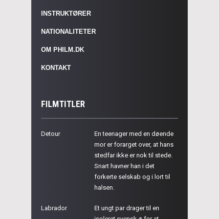
INSTRUKTØRER
NATIONALITETER
OM PHILM.DK
KONTAKT
FILMTITLER
Detour
En teenager med en døende
mor er forarget over, at hans
stedfar ikke er nok til stede.
Snart havner han i det
forkerte selskab og i lort til
halsen.
Labrador
Et ungt par drager til en
isoleret svensk ø for at