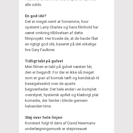
alle odds.
En god idé?
Det er meget nemt at fornemme, hvor
opstemt Larry Charles og hans filmhold har
været omkring tilblivelsen af dette
filmprojekt. Her troede de, at de havde fået
en rigtigt god idé, baseret på det virkelige
livs Gary Faulkner.
Tidligt tabt på gulvet
Men filmen er tabt på gulvet næsten før,
den er begyndt. For der er ikke så meget
som et gran af komisk tæft og kendskab til
besøgelsestid over de aparte
begivenheder. Det hele ender i en komplet
overstyret, hysterisk spillet og klæbrigt plat
komedie, der famler i blinde gennem
halvanden time.
Støj over hele linjen
Konstant fulgt til dørs af David Newmans
underlægningsmusik er støjniveauet