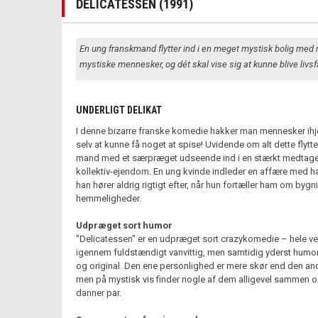
DELICATESSEN (1991)
En ung franskmand flytter ind i en meget mystisk bolig med
mystiske mennesker, og dét skal vise sig at kunne blive livsfa
UNDERLIGT DELIKAT
I denne bizarre franske komedie hakker man mennesker ihje
selv at kunne få noget at spise! Uvidende om alt dette flytt
mand med et særpræget udseende ind i en stærkt medtage
kollektiv-ejendom. En ung kvinde indleder en affære med 
han hører aldrig rigtigt efter, når hun fortæller ham om byg
hemmeligheder.
Udpræget sort humor
"Delicatessen" er en udpræget sort crazykomedie – hele ve
igennem fuldstændigt vanvittig, men samtidig yderst humor
og original. Den ene personlighed er mere skør end den an
men på mystisk vis finder nogle af dem alligevel sammen 
danner par.