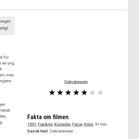
 meget
rligt.
l for
er en ung
t
ham, men
ningens
Delicatessen
jen
istisk
Fakta om filmen
den,
og
1991
,
Frankrig,
Komedie,
Farce,
Krimi,
91 min.
Dansk titel:
Delicatessen