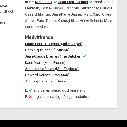
Instr:
Marc Caro,
Jean-Pierre Jeunet
Prod:
René
ekter
Cleitman, Costa-Gavras, François Heilbronner, Claudie
landt det
Ossard
Manus:
Jean-Pierre Jeunet, Marc Caro, Gilles
Adrien
Foto:
Darius Khondji
Klip:
Hervé Schneid
Mus:
erden
Carlos D'Allesio
Medvirkende
Marie-Laure Dougnac (Julie Clapet)
Dominique Pinon (Louison)
Jean-Claude Dreyfus (The Butcher)
Karin Viard (Miss Plusse)
Anne-Marie Pisani (Mrs. Tapioca)
Howard Vernon (Frog Man)
Anthony Backman (Buano)
Et
angiver en særlig god præstation
Et
angiver en særlig dårlig præstation