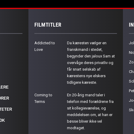
FILMTITLER
I
Addicted to
Da kæresten vælger en
Jo
Love
franskmand i stedet,
Ni
begynder den jaloux Sam at
Zo
overvåge deres privatliv og
får snart selskab af
Ch
kærestens nye elskers
Sc
tidligere kæreste.
LERE
Pet
Coming to
En 20-årig mand taler i
ØRER
Jo
Terms
telefon med forældrene fra
sit kollegieværelse, og
ITETER
Sk
meddelelsen om, at han er
.DK
bøsse bliver ikke vel
modtaget.