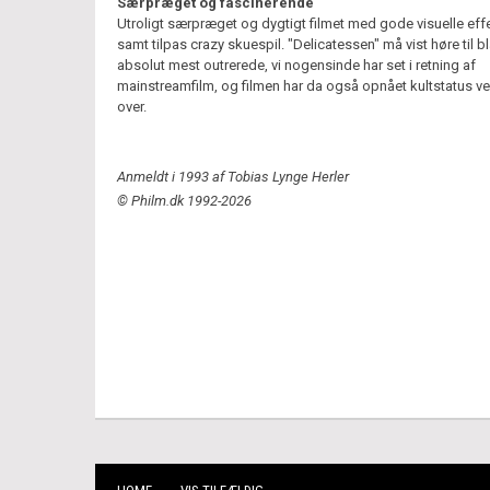
Særpræget og fascinerende
Utroligt særpræget og dygtigt filmet med gode visuelle eff
samt tilpas crazy skuespil. "Delicatessen" må vist høre til b
absolut mest outrerede, vi nogensinde har set i retning af
mainstreamfilm, og filmen har da også opnået kultstatus v
over.
Anmeldt i 1993 af Tobias Lynge Herler
© Philm.dk 1992-2026