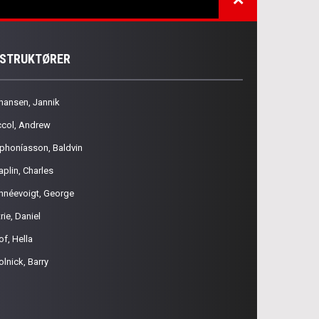
NSTRUKTØRER
hansen, Jannik
ccol, Andrew
phoníasson, Baldvin
aplin, Charles
hnéevoigt, George
rie, Daniel
of, Hella
olnick, Barry