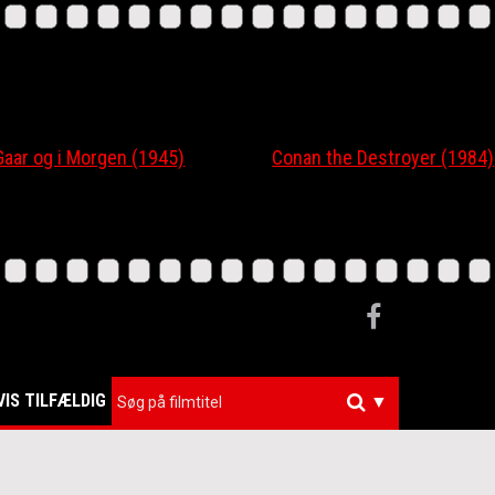
 og i Morgen (1945)
Conan the Destroyer (1984)
VIS TILFÆLDIG
▼