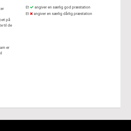
Et
angiver en særlig god præstation
ter
Et
angiver en særlig dårlig præstation
lpet på
e til de
ham er
il