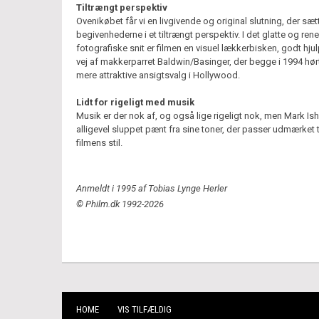
Tiltrængt perspektiv
Ovenikøbet får vi en livgivende og original slutning, der sæt
begivenhederne i et tiltrængt perspektiv. I det glatte og rene
fotografiske snit er filmen en visuel lækkerbisken, godt hju
vej af makkerparret Baldwin/Basinger, der begge i 1994 hørt
mere attraktive ansigtsvalg i Hollywood.
Lidt for rigeligt med musik
Musik er der nok af, og også lige rigeligt nok, men Mark Is
alligevel sluppet pænt fra sine toner, der passer udmærket t
filmens stil.
Anmeldt i 1995 af Tobias Lynge Herler
© Philm.dk 1992-2026
HOME
VIS TILFÆLDIG