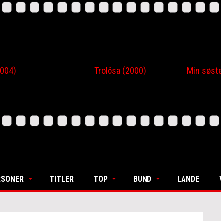
4)
Trolösa (2000)
Min søsters
RSONER
TITLER
TOP
BUND
LANDE