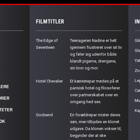
FILMTITLER
I
The Edge of
Teenageren Nadine er helt
Gil
Seventeen
igennem frustreret over sit liv
Gla
og føler sig udenfor både
Ya
blandt pigerne, drengene,
sin bror og mor.
Zo
Le
Hotel Chevalier
Et kærestepar mødes på et
LERE
parisisk hotel og filosoferer
Cat
over partnerskabet over en
ØRER
Mu
omgang hed sex.
ITETER
Ka
Godsend
En forældrepar mister deres
.DK
søn, men tilbydes en klonet
udgave. Da klonen vokser til,
begynder der at ske