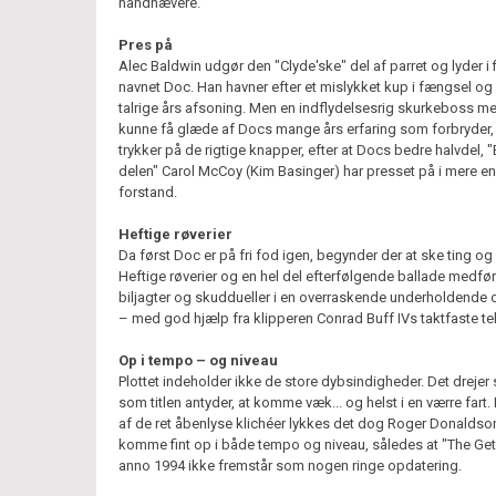
håndhævere.
Pres på
Alec Baldwin udgør den "Clyde'ske" del af parret og lyder i 
navnet Doc. Han havner efter et mislykket kup i fængsel og s
talrige års afsoning. Men en indflydelsesrig skurkeboss me
kunne få glæde af Docs mange års erfaring som forbryder,
trykker på de rigtige knapper, efter at Docs bedre halvdel, 
delen" Carol McCoy (Kim Basinger) har presset på i mere e
forstand.
Heftige røverier
Da først Doc er på fri fod igen, begynder der at ske ting og
Heftige røverier og en hel del efterfølgende ballade medfør
biljagter og skuddueller i en overraskende underholdende c
– med god hjælp fra klipperen Conrad Buff IVs taktfaste te
Op i tempo – og niveau
Plottet indeholder ikke de store dybsindigheder. Det drejer
som titlen antyder, at komme væk... og helst i en værre fart.
af de ret åbenlyse klichéer lykkes det dog Roger Donaldso
komme fint op i både tempo og niveau, således at "The Ge
anno 1994 ikke fremstår som nogen ringe opdatering.