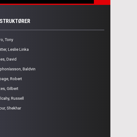
NSTRUKTØRER
ro, Tony
tter, Leslie Linka
tes, David
phoníasson, Baldvin
page, Robert
es, Gilbert
lcahy, Russell
pur, Shekhar