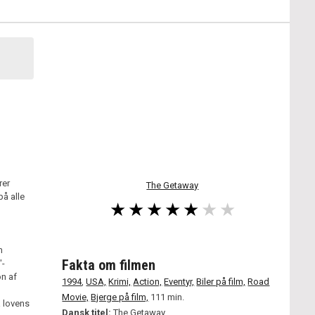
rer
The Getaway
å alle
m
Fakta om filmen
"-
n af
1994
,
USA,
Krimi,
Action,
Eventyr,
Biler på film,
Road
Movie,
Bjerge på film,
111 min.
a lovens
Dansk titel:
The Getaway