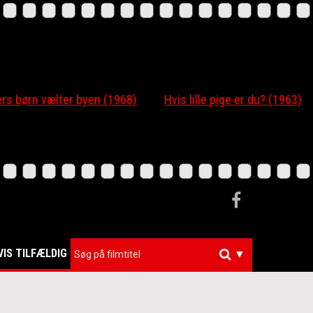
 børn vælter byen (1968)
Hvis lille pige er du? (1963)
VIS TILFÆLDIG
▼