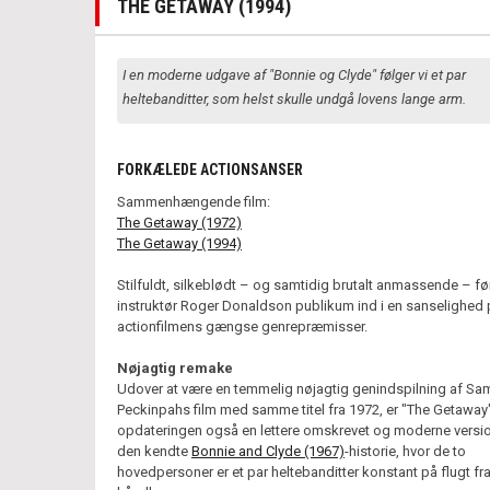
THE GETAWAY (1994)
I en moderne udgave af "Bonnie og Clyde" følger vi et par
heltebanditter, som helst skulle undgå lovens lange arm.
FORKÆLEDE ACTIONSANSER
Sammenhængende film:
The Getaway (1972)
The Getaway (1994)
Stilfuldt, silkeblødt – og samtidig brutalt anmassende – fø
instruktør Roger Donaldson publikum ind i en sanselighed p
actionfilmens gængse genrepræmisser.
Nøjagtig remake
Udover at være en temmelig nøjagtig genindspilning af Sa
Peckinpahs film med samme titel fra 1972, er "The Getaway
opdateringen også en lettere omskrevet og moderne versio
den kendte
Bonnie and Clyde (1967)
-historie, hvor de to
hovedpersoner er et par heltebanditter konstant på flugt fr