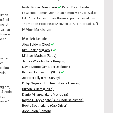
Instr:
Roger Donaldson
Prod:
David Foster,
Lawrence Turman, John Alan Simon
Manus:
Walter
filmen
Hill, Amy Holden Jones
Baseret på:
roman af Jim
tår til
Thompson
Foto:
Peter Menzies Jr.
Klip:
Conrad Buff
ner at
 så han
IV
Mus:
Mark Isham
"Bonnie-
Medvirkende
nd én
Alec Baldwin (Doc)
Kim Basinger (Carol)
Michael Madsen (Rudy)
 sager:
James Woods (Jack Benyon)
er
David Morse (Jim Deer Jackson)
ocktail
Richard Farnsworth (Slim)
knik.
Jennifer Tilly (Fran Carvey)
Philip Seymour Hoffman (Frank Hansen)
 sig om,
Burton Gilliam (Gollie)
 På trods
Daniel Villarreal (Luis Mendoza)
n at
Royce D. Applegate (Gun Shop Salesman)
taway"
Boots Southerland (Cab Driver)
Alex Colon (Ramon)