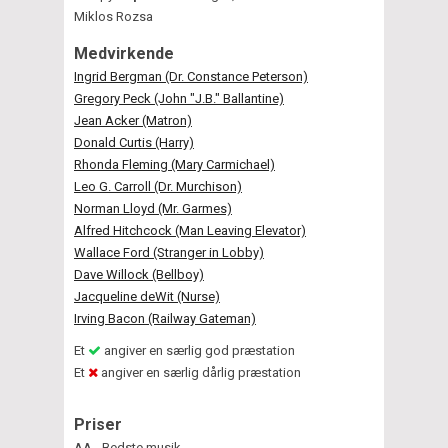
Miklos Rozsa
Medvirkende
Ingrid Bergman (Dr. Constance Peterson)
Gregory Peck (John "J.B." Ballantine)
Jean Acker (Matron)
Donald Curtis (Harry)
Rhonda Fleming (Mary Carmichael)
Leo G. Carroll (Dr. Murchison)
Norman Lloyd (Mr. Garmes)
Alfred Hitchcock (Man Leaving Elevator)
Wallace Ford (Stranger in Lobby)
Dave Willock (Bellboy)
Jacqueline deWit (Nurse)
Irving Bacon (Railway Gateman)
Et
angiver en særlig god præstation
Et
angiver en særlig dårlig præstation
Priser
AA - Bedste musik