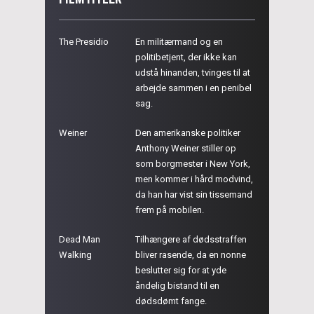
The Presidio
En militærmand og en
politibetjent, der ikke kan
udstå hinanden, tvinges til at
arbejde sammen i en penibel
sag.
Weiner
Den amerikanske politiker
Anthony Weiner stiller op
som borgmester i New York,
men kommer i hård modvind,
da han har vist sin tissemand
frem på mobilen.
Dead Man
Tilhængere af dødsstraffen
Walking
bliver rasende, da en nonne
beslutter sig for at yde
åndelig bistand til en
dødsdømt fange.