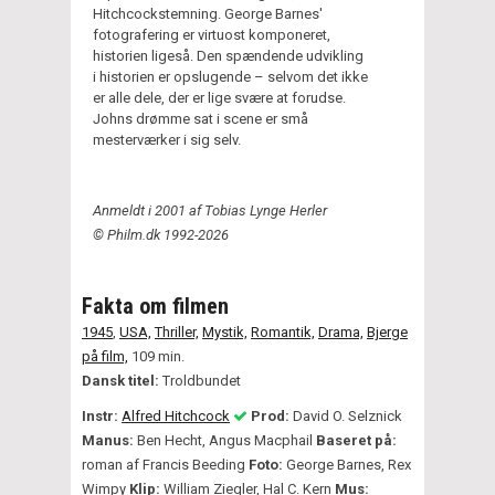
Hitchcockstemning. George Barnes'
fotografering er virtuost komponeret,
historien ligeså. Den spændende udvikling
i historien er opslugende – selvom det ikke
er alle dele, der er lige svære at forudse.
Johns drømme sat i scene er små
mesterværker i sig selv.
Anmeldt i 2001 af Tobias Lynge Herler
© Philm.dk 1992-2026
Fakta om filmen
1945
,
USA,
Thriller,
Mystik,
Romantik,
Drama,
Bjerge
på film,
109 min.
Dansk titel:
Troldbundet
Instr:
Alfred Hitchcock
Prod:
David O. Selznick
Manus:
Ben Hecht, Angus Macphail
Baseret på:
roman af Francis Beeding
Foto:
George Barnes, Rex
Wimpy
Klip:
William Ziegler, Hal C. Kern
Mus: