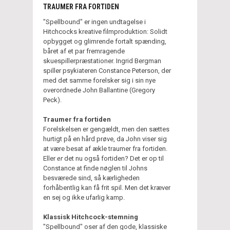
TRAUMER FRA FORTIDEN
"Spellbound" er ingen undtagelse i
Hitchcocks kreative filmproduktion: Solidt
opbygget og glimrende fortalt spænding,
båret af et par fremragende
skuespillerpræstationer. Ingrid Bergman
spiller psykiateren Constance Peterson, der
med det samme forelsker sig i sin nye
overordnede John Ballantine (Gregory
Peck).
Traumer fra fortiden
Forelskelsen er gengældt, men den sættes
hurtigt på en hård prøve, da John viser sig
at være besat af ækle traumer fra fortiden.
Eller
er
det nu også fortiden? Det er op til
Constance at finde nøglen til Johns
besværede sind, så kærligheden
forhåbentlig kan få frit spil. Men det kræver
en sej og ikke ufarlig kamp.
Klassisk Hitchcock-stemning
"Spellbound" oser af den gode, klassiske