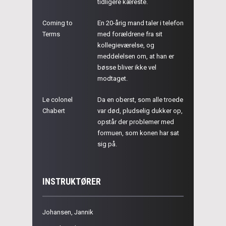
tidligere kæreste.
Coming to
En 20-årig mand taler i telefon
Terms
med forældrene fra sit
kollegieværelse, og
meddelelsen om, at han er
bøsse bliver ikke vel
modtaget.
Le colonel
Da en oberst, som alle troede
Chabert
var død, pludselig dukker op,
opstår der problemer med
formuen, som konen har sat
sig på.
INSTRUKTØRER
Johansen, Jannik