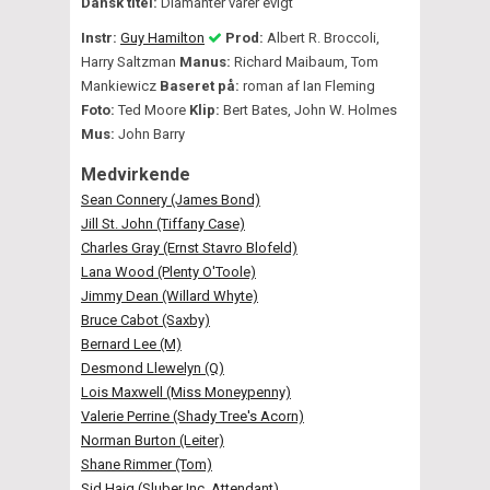
Dansk titel:
Diamanter varer evigt
Instr:
Guy Hamilton
Prod:
Albert R. Broccoli,
Harry Saltzman
Manus:
Richard Maibaum, Tom
Mankiewicz
Baseret på:
roman af Ian Fleming
Foto:
Ted Moore
Klip:
Bert Bates, John W. Holmes
Mus:
John Barry
Medvirkende
Sean Connery (James Bond)
Jill St. John (Tiffany Case)
Charles Gray (Ernst Stavro Blofeld)
Lana Wood (Plenty O'Toole)
Jimmy Dean (Willard Whyte)
Bruce Cabot (Saxby)
Bernard Lee (M)
Desmond Llewelyn (Q)
Lois Maxwell (Miss Moneypenny)
Valerie Perrine (Shady Tree's Acorn)
Norman Burton (Leiter)
Shane Rimmer (Tom)
Sid Haig (Sluber Inc. Attendant)