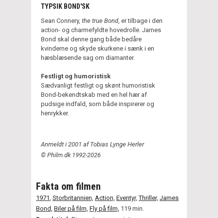
TYPSIK BOND'SK
Sean Connery,
the true Bond
, er tilbage i den
action- og charmefyldte hovedrolle. James
Bond skal denne gang både bedåre
kvinderne og skyde skurkene i sænk i en
hæsblæsende sag om diamanter.
Festligt og humoristisk
Sædvanligt festligt og skønt humoristisk
Bond-bekendtskab med en hel hær af
pudsige indfald, som både inspirerer og
henrykker.
Anmeldt i 2001 af Tobias Lynge Herler
© Philm.dk 1992-2026
Fakta om filmen
1971
,
Storbritannien,
Action,
Eventyr,
Thriller,
James
Bond,
Biler på film,
Fly på film,
119 min.