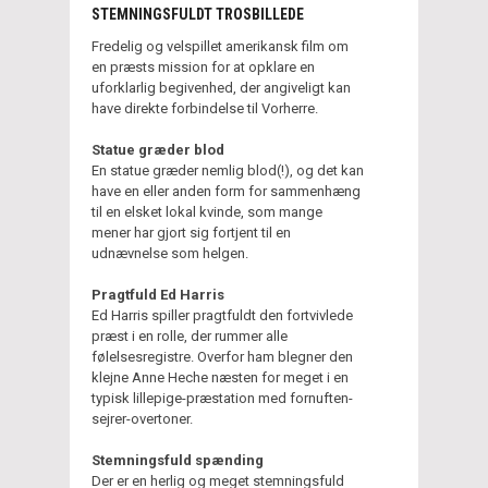
STEMNINGSFULDT TROSBILLEDE
Fredelig og velspillet amerikansk film om
en præsts mission for at opklare en
uforklarlig begivenhed, der angiveligt kan
have direkte forbindelse til Vorherre.
Statue græder blod
En statue græder nemlig blod(!), og det kan
have en eller anden form for sammenhæng
til en elsket lokal kvinde, som mange
mener har gjort sig fortjent til en
udnævnelse som helgen.
Pragtfuld Ed Harris
Ed Harris spiller pragtfuldt den fortvivlede
præst i en rolle, der rummer alle
følelsesregistre. Overfor ham blegner den
klejne Anne Heche næsten for meget i en
typisk lillepige-præstation med fornuften-
sejrer-overtoner.
Stemningsfuld spænding
Der er en herlig og meget stemningsfuld