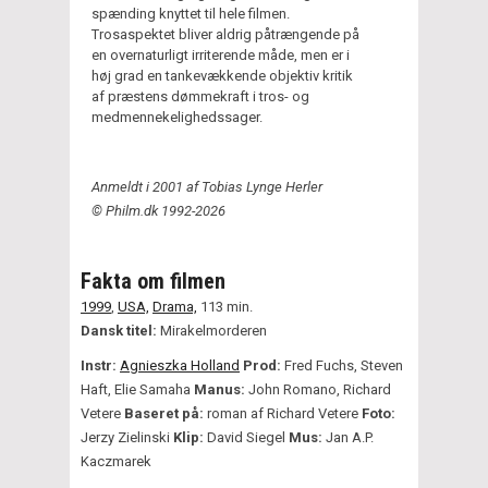
spænding knyttet til hele filmen.
Trosaspektet bliver aldrig påtrængende på
en overnaturligt irriterende måde, men er i
høj grad en tankevækkende objektiv kritik
af præstens dømmekraft i tros- og
medmennekelighedssager.
Anmeldt i 2001 af Tobias Lynge Herler
© Philm.dk 1992-2026
Fakta om filmen
1999
,
USA,
Drama,
113 min.
Dansk titel:
Mirakelmorderen
Instr:
Agnieszka Holland
Prod:
Fred Fuchs, Steven
Haft, Elie Samaha
Manus:
John Romano, Richard
Vetere
Baseret på:
roman af Richard Vetere
Foto:
Jerzy Zielinski
Klip:
David Siegel
Mus:
Jan A.P.
Kaczmarek