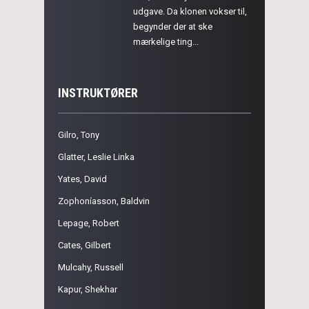
udgave. Da klonen vokser til,
begynder der at ske
mærkelige ting...
INSTRUKTØRER
Gilro, Tony
Glatter, Leslie Linka
Yates, David
Zophoníasson, Baldvin
Lepage, Robert
Cates, Gilbert
Mulcahy, Russell
Kapur, Shekhar