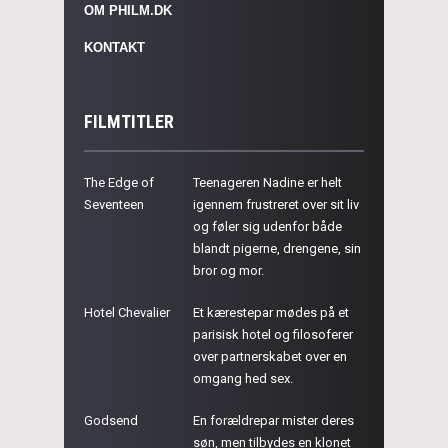
OM PHILM.DK
KONTAKT
FILMTITLER
The Edge of
Teenageren Nadine er helt
Seventeen
igennem frustreret over sit liv
og føler sig udenfor både
blandt pigerne, drengene, sin
bror og mor.
Hotel Chevalier
Et kærestepar mødes på et
parisisk hotel og filosoferer
over partnerskabet over en
omgang hed sex.
Godsend
En forældrepar mister deres
søn, men tilbydes en klonet