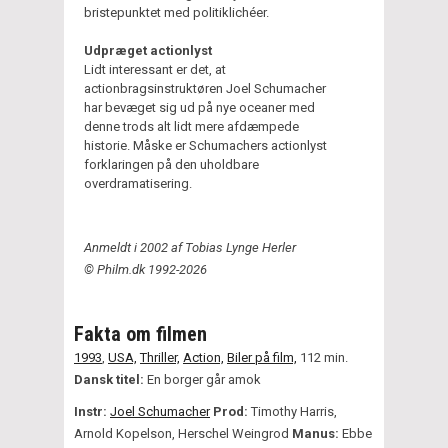
bristepunktet med politiklichéer.
Udpræget actionlyst
Lidt interessant er det, at
actionbragsinstruktøren Joel Schumacher
har bevæget sig ud på nye oceaner med
denne trods alt lidt mere afdæmpede
historie. Måske er Schumachers actionlyst
forklaringen på den uholdbare
overdramatisering.
Anmeldt i 2002 af Tobias Lynge Herler
© Philm.dk 1992-2026
Fakta om filmen
1993
,
USA,
Thriller,
Action,
Biler på film,
112 min.
Dansk titel:
En borger går amok
Instr:
Joel Schumacher
Prod:
Timothy Harris,
Arnold Kopelson, Herschel Weingrod
Manus:
Ebbe