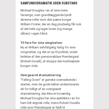
SAMFUNDSDRAMATIK UDEN SUBSTANS
Michael Douglas i en af sine mere
farverige, men grundlæggende tyndt
skrevne roller som den pæne borger
William Foster, der en dag pludselig får nok
af det hele og tager loven (og mange
våben) i egen hånd.
Til fare for sine omgivelser
Nu er William selvfølgelig farlig for sine
omgivelser, og det er op til politiet, under
ledelse af den pensionsklare Prendergast
(Robert Duvall), at stoppe den kuldsejlede
borger i tide.
Overgearet dramatisering
"Falling Down" er ganske overraskende i
starten, men de gode takter undermineres
alt for tidligt af en overgearet
dramatisering, der ikke er troværdig.
Michael Douglas har sine øjeblikke i en for
ham lidt atypisk rolle, mens Robert Duvalls
rolle som Prendergast er fyldt til