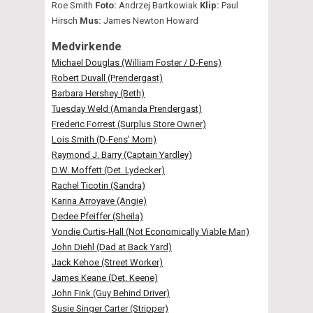
Roe Smith
Foto:
Andrzej Bartkowiak
Klip:
Paul
Hirsch
Mus:
James Newton Howard
Medvirkende
Michael Douglas (William Foster / D-Fens)
Robert Duvall (Prendergast)
Barbara Hershey (Beth)
Tuesday Weld (Amanda Prendergast)
Frederic Forrest (Surplus Store Owner)
Lois Smith (D-Fens' Mom)
Raymond J. Barry (Captain Yardley)
D.W. Moffett (Det. Lydecker)
Rachel Ticotin (Sandra)
Karina Arroyave (Angie)
Dedee Pfeiffer (Sheila)
Vondie Curtis-Hall (Not Economically Viable Man)
John Diehl (Dad at Back Yard)
Jack Kehoe (Street Worker)
James Keane (Det. Keene)
John Fink (Guy Behind Driver)
Susie Singer Carter (Stripper)