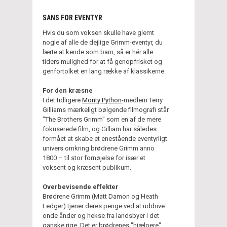
SANS FOR EVENTYR
Hvis du som voksen skulle have glemt
nogle af alle de dejlige Grimm-eventyr, du
lærte at kende som barn, så er hér alle
tiders mulighed for at få genopfrisket og
genfortolket en lang række af klassikerne.
For den kræsne
I det tidligere
Monty Python
-medlem Terry
Gilliams mærkeligt bølgende filmografi står
"The Brothers Grimm" som en af de mere
fokuserede film, og Gilliam har således
formået at skabe et enestående eventyrligt
univers omkring brødrene Grimm anno
1800 – til stor fornøjelse for især et
voksent og kræsent publikum.
Overbevisende effekter
Brødrene Grimm (Matt Damon og Heath
Ledger) tjener deres penge ved at uddrive
onde ånder og hekse fra landsbyer i det
ganske rige. Det er brødrenes "hjælpere",