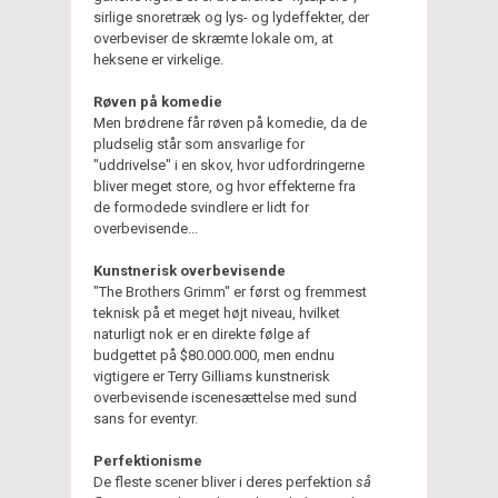
sirlige snoretræk og lys- og lydeffekter, der
overbeviser de skræmte lokale om, at
heksene er virkelige.
Røven på komedie
Men brødrene får røven på komedie, da de
pludselig står som ansvarlige for
"uddrivelse" i en skov, hvor udfordringerne
bliver meget store, og hvor effekterne fra
de formodede svindlere er lidt for
overbevisende...
Kunstnerisk overbevisende
"The Brothers Grimm" er først og fremmest
teknisk på et meget højt niveau, hvilket
naturligt nok er en direkte følge af
budgettet på $80.000.000, men endnu
vigtigere er Terry Gilliams kunstnerisk
overbevisende iscenesættelse med sund
sans for eventyr.
Perfektionisme
De fleste scener bliver i deres perfektion
så