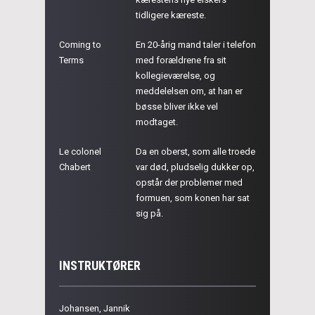
tidligere kæreste.
Coming to
En 20-årig mand taler i telefon
Terms
med forældrene fra sit
kollegieværelse, og
meddelelsen om, at han er
bøsse bliver ikke vel
modtaget.
Le colonel
Da en oberst, som alle troede
Chabert
var død, pludselig dukker op,
opstår der problemer med
formuen, som konen har sat
sig på.
INSTRUKTØRER
Johansen, Jannik