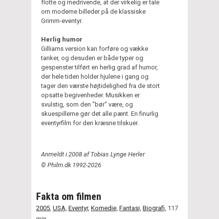
flotte og medrivende, at der virkelig er tale
om moderne billeder på de klassiske
Grimm-eventyr.
Herlig humor
Gilliams version kan forføre og vække
tanker, og desuden er både typer og
gespenster tilført en herlig grad af humor,
der hele tiden holder hjulene i gang og
tager den værste højtidelighed fra de stort
opsatte begivenheder. Musikken er
svulstig, som den "bør" være, og
skuespillerne gør det alle pænt. En finurlig
eventyrfilm for den kræsne tilskuer.
Anmeldt i 2008 af Tobias Lynge Herler
© Philm.dk 1992-2026
Fakta om filmen
2005
,
USA,
Eventyr,
Komedie,
Fantasi,
Biografi,
117
min.