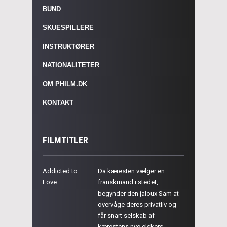
BUND
SKUESPILLERE
INSTRUKTØRER
NATIONALITETER
OM PHILM.DK
KONTAKT
FILMTITLER
Addicted to
Da kæresten vælger en
Love
franskmand i stedet,
begynder den jaloux Sam at
overvåge deres privatliv og
får snart selskab af
kærestens nye elskers