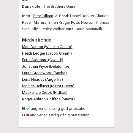
Dansk titel:
The Brothers Grimm
Instr:
Terry Gilliam
Prod:
Daniel Bobker, Charles
Roven
Manus:
Ehren Kruger
Foto:
Newton Thomas
Sigel
Klip:
Lesley Walker
Mus:
Dario Marianelli
Medvirkende
Matt Damon (Wilhelm Grimm)
Heath Ledger (Jacob Grimm)
Peter Stormare (Cavaldi)
Jonathan Pryce (Delatombe)
Laura Greenwood (Sasha)
Lena Headey (Angelika)
Monica Bellucci (Mirror Queen)
Mackenzie Crook (Hidlick)
Roger Ashton-Griffiths (Mayor)
Et
angiver en særlig god præstation
Et
angiver en særlig dårlig præstation