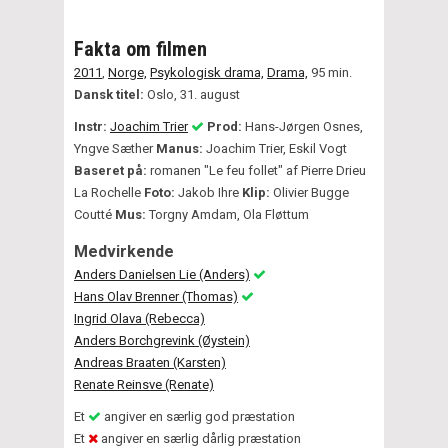
Fakta om filmen
2011
,
Norge,
Psykologisk drama,
Drama,
95 min.
Dansk titel:
Oslo, 31. august
Instr:
Joachim Trier
Prod:
Hans-Jørgen Osnes,
Yngve Sæther
Manus:
Joachim Trier, Eskil Vogt
Baseret på:
romanen "Le feu follet" af Pierre Drieu
La Rochelle
Foto:
Jakob Ihre
Klip:
Olivier Bugge
Coutté
Mus:
Torgny Amdam, Ola Fløttum
Medvirkende
Anders Danielsen Lie (Anders)
Hans Olav Brenner (Thomas)
Ingrid Olava (Rebecca)
Anders Borchgrevink (Øystein)
Andreas Braaten (Karsten)
Renate Reinsve (Renate)
Et
angiver en særlig god præstation
Et
angiver en særlig dårlig præstation