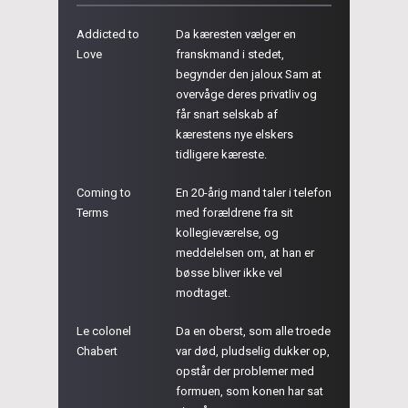
Addicted to
Da kæresten vælger en
Love
franskmand i stedet,
begynder den jaloux Sam at
overvåge deres privatliv og
får snart selskab af
kærestens nye elskers
tidligere kæreste.
Coming to
En 20-årig mand taler i telefon
Terms
med forældrene fra sit
kollegieværelse, og
meddelelsen om, at han er
bøsse bliver ikke vel
modtaget.
Le colonel
Da en oberst, som alle troede
Chabert
var død, pludselig dukker op,
opstår der problemer med
formuen, som konen har sat