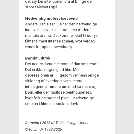
det styrker intentionen om at bringe de
store følelser i spil.
Nødvendig indlevelsesevne
Anders Danielsen Lie har den nødvendige
indlevelsesevne i narkomanen Anders’
mentale drama. Det kommer klart til udtryk i
filmens mest intense scener, hvor verden
synes komplet uoverskuelig.
Barskt udtryk
Det nedtrykkende er som sådan smittende.
Det er ikke nogen glad film. Men
depressionen er – ligesom vennens ærlige
skildring af hverdagslivets lettere
intetsigende trummerum med kæreste og
børn, eller den rastløse penthousefest,
hvor folk deltager af pligt – nødvendige
smerter i filmens barske udtryk.
Anmeldt i 2013 af Tobias Lynge Herler
© Philm.dk 1992-2026