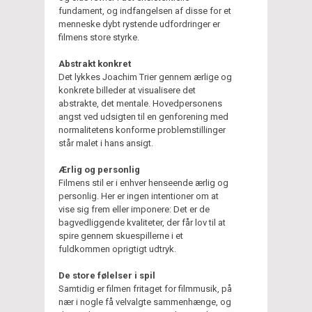
fundament, og indfangelsen af disse for et
menneske dybt rystende udfordringer er
filmens store styrke.
Abstrakt konkret
Det lykkes Joachim Trier gennem ærlige og
konkrete billeder at visualisere det
abstrakte, det mentale. Hovedpersonens
angst ved udsigten til en genforening med
normalitetens konforme problemstillinger
står malet i hans ansigt.
Ærlig og personlig
Filmens stil er i enhver henseende ærlig og
personlig. Her er ingen intentioner om at
vise sig frem eller imponere: Det er de
bagvedliggende kvaliteter, der får lov til at
spire gennem skuespillerne i et
fuldkommen oprigtigt udtryk.
De store følelser i spil
Samtidig er filmen fritaget for filmmusik, på
nær i nogle få velvalgte sammenhænge, og