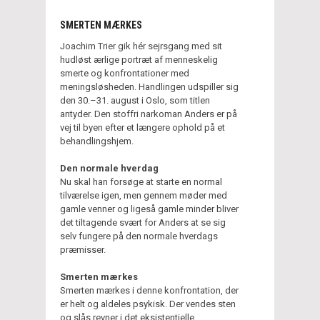
SMERTEN MÆRKES
Joachim Trier gik hér sejrsgang med sit
hudløst ærlige portræt af menneskelig
smerte og konfrontationer med
meningsløsheden. Handlingen udspiller sig
den 30.–31. august i Oslo, som titlen
antyder. Den stoffri narkoman Anders er på
vej til byen efter et længere ophold på et
behandlingshjem.
Den normale hverdag
Nu skal han forsøge at starte en normal
tilværelse igen, men gennem møder med
gamle venner og ligeså gamle minder bliver
det tiltagende svært for Anders at se sig
selv fungere på den normale hverdags
præmisser.
Smerten mærkes
Smerten mærkes i denne konfrontation, der
er helt og aldeles psykisk. Der vendes sten
og slås revner i det eksistentielle