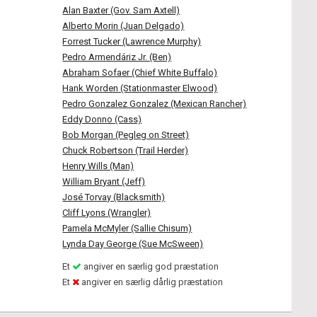
Alan Baxter (Gov. Sam Axtell)
Alberto Morin (Juan Delgado)
Forrest Tucker (Lawrence Murphy)
Pedro Armendáriz Jr. (Ben)
Abraham Sofaer (Chief White Buffalo)
Hank Worden (Stationmaster Elwood)
Pedro Gonzalez Gonzalez (Mexican Rancher)
Eddy Donno (Cass)
Bob Morgan (Pegleg on Street)
Chuck Robertson (Trail Herder)
Henry Wills (Man)
William Bryant (Jeff)
José Torvay (Blacksmith)
Cliff Lyons (Wrangler)
Pamela McMyler (Sallie Chisum)
Lynda Day George (Sue McSween)
Et
angiver en særlig god præstation
Et
angiver en særlig dårlig præstation