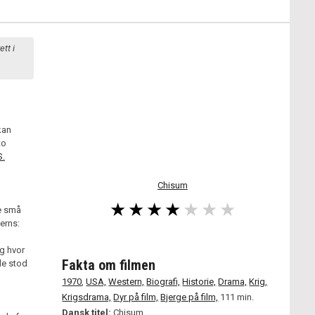
tt i
kan
to
S.
Chisum
de små
terns:
g hvor
Fakta om filmen
de stod
1970
,
USA,
Western,
Biografi,
Historie,
Drama,
Krig,
Krigsdrama,
Dyr på film,
Bjerge på film,
111 min.
Dansk titel:
Chisum