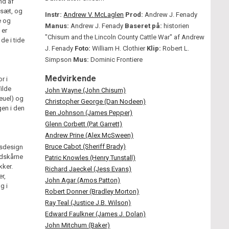
nd af
lsæt, og
Instr:
Andrew V. McLaglen
Prod:
Andrew J. Fenady
e og
Manus:
Andrew J. Fenady
Baseret på:
historien
 er
"Chisum and the Lincoln County Cattle War" af Andrew
de i tide
J. Fenady
Foto:
William H. Clothier
Klip:
Robert L.
Simpson
Mus:
Dominic Frontiere
Medvirkende
r i
ilde
John Wayne (John Chisum)
Deuel) og
Christopher George (Dan Nodeen)
gen i den
Ben Johnson (James Pepper)
Glenn Corbett (Pat Garrett)
Andrew Prine (Alex McSween)
Bruce Cabot (Sheriff Brady)
nsdesign
udskårne
Patric Knowles (Henry Tunstall)
kker.
Richard Jaeckel (Jess Evans)
r,
John Agar (Amos Patton)
g i
Robert Donner (Bradley Morton)
Ray Teal (Justice J.B. Wilson)
Edward Faulkner (James J. Dolan)
John Mitchum (Baker)