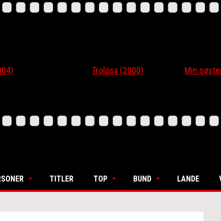
4)
Trolösa (2000)
Min søsters
RSONER
TITLER
TOP
BUND
LANDE