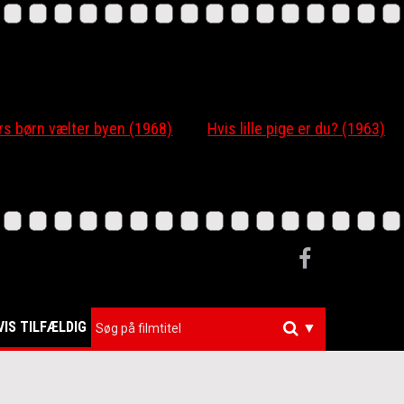
 børn vælter byen (1968)
Hvis lille pige er du? (1963)
VIS TILFÆLDIG
▼