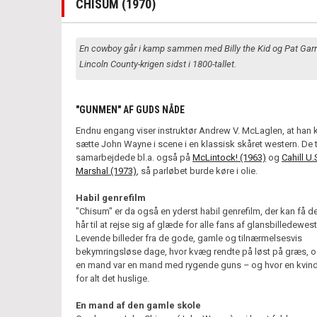
CHISUM (1970)
En cowboy går i kamp sammen med Billy the Kid og Pat Garre
Lincoln County-krigen sidst i 1800-tallet.
"GUNMEN" AF GUDS NÅDE
Endnu engang viser instruktør Andrew V. McLaglen, at han 
sætte John Wayne i scene i en klassisk skåret western. De 
samarbejdede bl.a. også på
McLintock! (1963)
og
Cahill U.
Marshal (1973)
, så parløbet burde køre i olie.
Habil genrefilm
"Chisum" er da også en yderst habil genrefilm, der kan få 
hår til at rejse sig af glæde for alle fans af glansbilledewes
Levende billeder fra de gode, gamle og tilnærmelsesvis
bekymringsløse dage, hvor kvæg rendte på løst på græs, o
en mand var en mand med rygende guns
–
og hvor en kvin
for alt det huslige.
En mand af den gamle skole