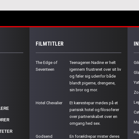
FILMTITLER
I
The Edge of
Teenageren Nadine er helt
Gil
Seventeen
igennem frustreret over sit liv
Gla
og føler sig udenfor både
Ya
blandt pigerne, drengene,
sin bror og mor.
Zo
Le
Hotel Chevalier
Et kærestepar mødes på et
LERE
parisisk hotel og filosoferer
Cat
over partnerskabet over en
ØRER
Mu
omgang hed sex.
ITETER
Ka
Godsend
En forældrepar mister deres