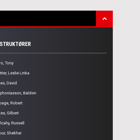
NSTRUKTØRER
ro, Tony
tter, Leslie Linka
tes, David
phoníasson, Baldvin
page, Robert
es, Gilbert
lcahy, Russell
pur, Shekhar