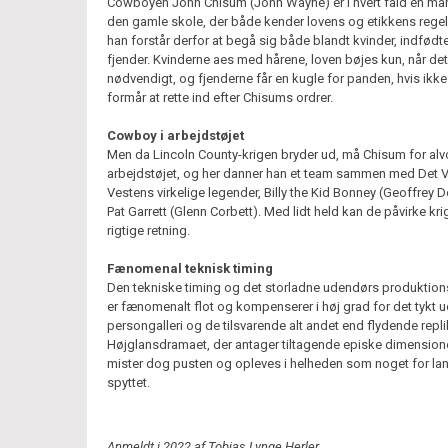
Cowboyen John Chisum (John Wayne) er i hvert fald en ma
den gamle skole, der både kender lovens og etikkens rege
han forstår derfor at begå sig både blandt kvinder, indfødt
fjender. Kvinderne aes med hårene, loven bøjes kun, når det
nødvendigt, og fjenderne får en kugle for panden, hvis ikke 
formår at rette ind efter Chisums ordrer.
Cowboy i arbejdstøjet
Men da Lincoln County-krigen bryder ud, må Chisum for alvo
arbejdstøjet, og her danner han et team sammen med Det V
Vestens virkelige legender, Billy the Kid Bonney (Geoffrey 
Pat Garrett (Glenn Corbett). Med lidt held kan de påvirke kri
rigtige retning.
Fænomenal teknisk timing
Den tekniske timing og det storladne udendørs produktio
er fænomenalt flot og kompenserer i høj grad for det tykt 
persongalleri og de tilsvarende alt andet end flydende repli
Højglansdramaet, der antager tiltagende episke dimensione
mister dog pusten og opleves i helheden som noget for lan
spyttet.
Anmeldt i 2022 af Tobias Lynge Herler