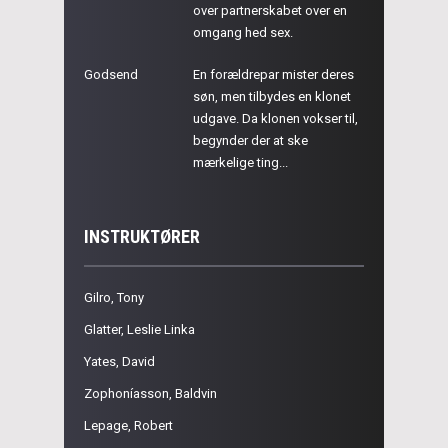
over partnerskabet over en
omgang hed sex.
Godsend
En forældrepar mister deres
søn, men tilbydes en klonet
udgave. Da klonen vokser til,
begynder der at ske
mærkelige ting...
INSTRUKTØRER
Gilro, Tony
Glatter, Leslie Linka
Yates, David
Zophoníasson, Baldvin
Lepage, Robert