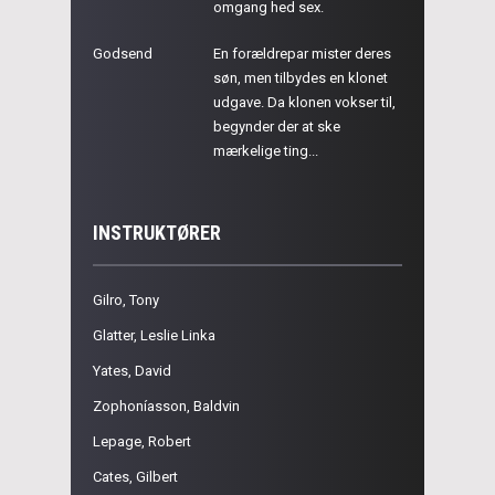
omgang hed sex.
Godsend
En forældrepar mister deres
søn, men tilbydes en klonet
udgave. Da klonen vokser til,
begynder der at ske
mærkelige ting...
INSTRUKTØRER
Gilro, Tony
Glatter, Leslie Linka
Yates, David
Zophoníasson, Baldvin
Lepage, Robert
Cates, Gilbert