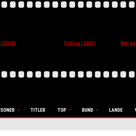
04)
Trolösa (2000)
Min søsters
RSONER
TITLER
TOP
BUND
LANDE