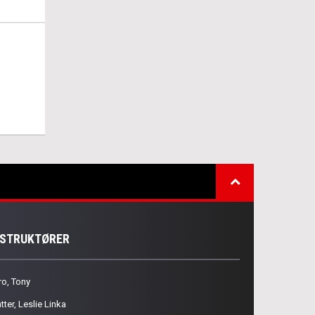
NSTRUKTØRER
ro, Tony
tter, Leslie Linka