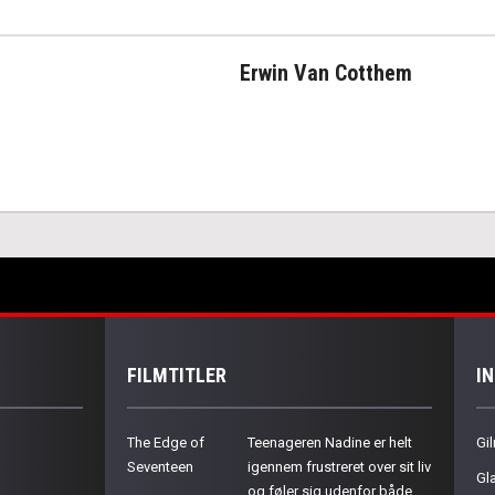
Erwin Van Cotthem
FILMTITLER
I
The Edge of
Teenageren Nadine er helt
Gil
Seventeen
igennem frustreret over sit liv
Gla
og føler sig udenfor både