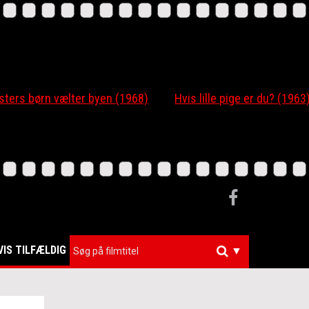
 børn vælter byen (1968)
Hvis lille pige er du? (1963)
VIS TILFÆLDIG
▼