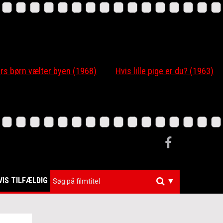
 børn vælter byen (1968)
Hvis lille pige er du? (1963)
VIS TILFÆLDIG
▼