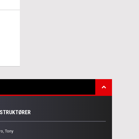
NSTRUKTØRER
ro, Tony