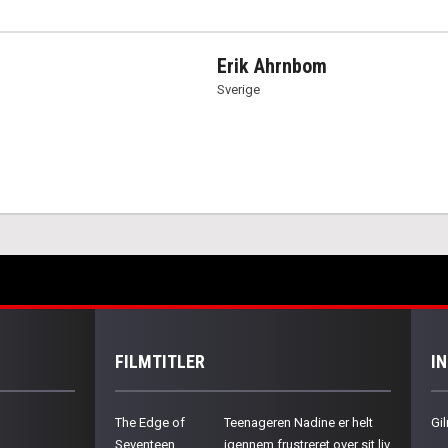
Erik Ahrnbom
Sverige
FILMTITLER
I
The Edge of
Teenageren Nadine er helt
Gil
Seventeen
igennem frustreret over sit liv