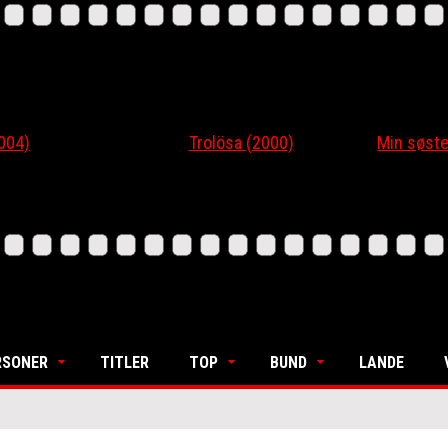
4)
Trolösa (2000)
Min søsters
RSONER
TITLER
TOP
BUND
LANDE