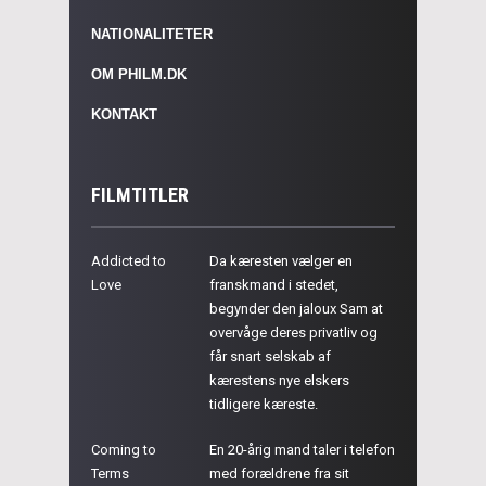
NATIONALITETER
OM PHILM.DK
KONTAKT
FILMTITLER
Addicted to
Da kæresten vælger en
Love
franskmand i stedet,
begynder den jaloux Sam at
overvåge deres privatliv og
får snart selskab af
kærestens nye elskers
tidligere kæreste.
Coming to
En 20-årig mand taler i telefon
Terms
med forældrene fra sit