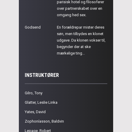
parisisk hotel og filosoferer
over partnerskabet over en
omgang hed sex.
Godsend
En forældrepar mister deres
søn, men tilbydes en klonet
udgave. Da klonen vokser til,
begynder der at ske
mærkelige ting...
INSTRUKTØRER
Gilro, Tony
Glatter, Leslie Linka
Yates, David
Zophoníasson, Baldvin
Lepage, Robert