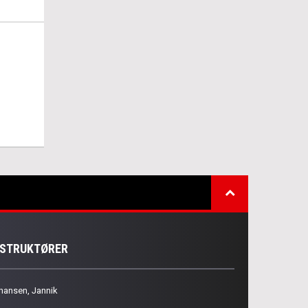
NSTRUKTØRER
hansen, Jannik