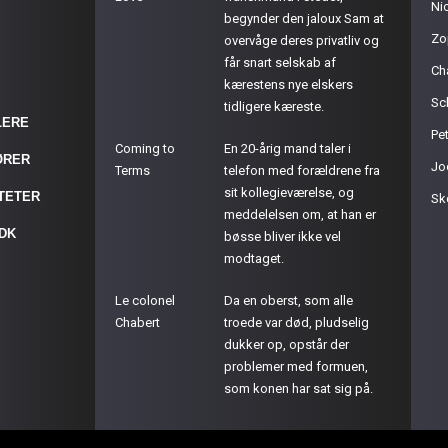
Ni
begynder den jaloux Sam at
Zo
overvåge deres privatliv og
får snart selskab af
Ch
kærestens nye elskers
Sc
tidligere kæreste.
LERE
Pet
Coming to
En 20-årig mand taler i
ØRER
Jo
Terms
telefon med forældrene fra
sit kollegieværelse, og
ITETER
Sk
meddelelsen om, at han er
.DK
bøsse bliver ikke vel
modtaget.
Le colonel
Da en oberst, som alle
Chabert
troede var død, pludselig
dukker op, opstår der
problemer med formuen,
som konen har sat sig på.