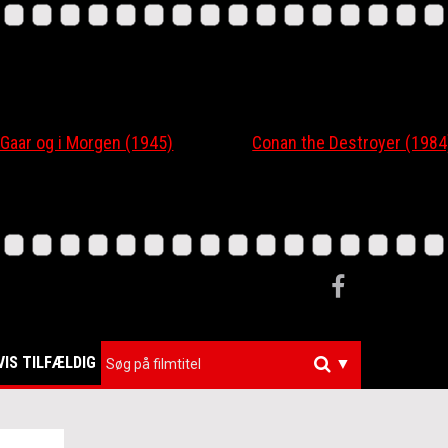
r og i Morgen (1945)
Conan the Destroyer (1984)
VIS TILFÆLDIG
▼