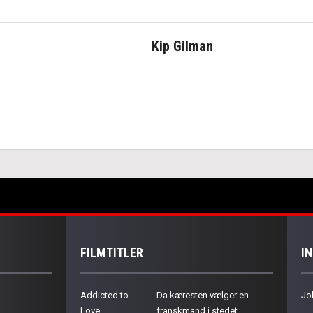
Kip Gilman
FILMTITLER
I
Addicted to
Da kæresten vælger en
Jo
Love
franskmand i stedet,