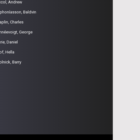
ccol, Andrew
phoníasson, Baldvin
aplin, Charles
hnéevoigt, George
rie, Daniel
of, Hella
olnick, Barry