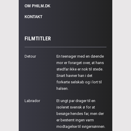
OM PHILM.DK
KONTAKT
FILMTITLER
Detour
En teenager med en døende
mor er forarget over, at hans
stedfar ikke er nok til stede.
Snart havner han i det
forkerte selskab og i lort til
halsen.
Labrador
Et ungt par drager til en
isoleret svensk ø for at
besøge hendes far, men der
er bestemt ingen varm
modtagelse til svigersønnen.