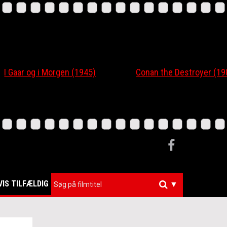
r og i Morgen (1945)
Conan the Destroyer (1984)
VIS TILFÆLDIG
▼