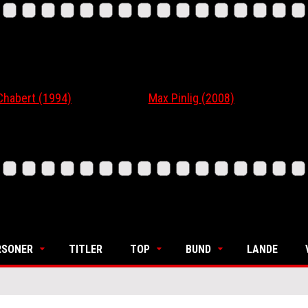
t (1994)
Max Pinlig (2008)
I Gaa
RSONER
TITLER
TOP
BUND
LANDE