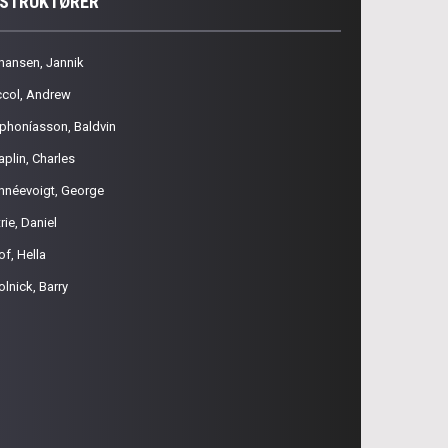
NSTRUKTØRER
hansen, Jannik
ccol, Andrew
phoníasson, Baldvin
aplin, Charles
hnéevoigt, George
rie, Daniel
of, Hella
olnick, Barry