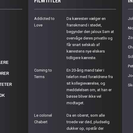
FILMTITLER
I
Addicted to
Da kæresten vælger en
Jo
Love
franskmand i stedet,
Ni
begynder den jaloux Sam at
Zo
overvåge deres privatliv og
får snart selskab af
Ch
kærestens nye elskers
Sc
tidligere kæreste.
LERE
Pet
Coming to
En 20-årig mand taler i
ØRER
Jo
Terms
telefon med forældrene fra
sit kollegieværelse, og
ITETER
Sk
meddelelsen om, at han er
.DK
bøsse bliver ikke vel
modtaget.
Le colonel
Da en oberst, som alle
Chabert
troede var død, pludselig
dukker op, opstår der