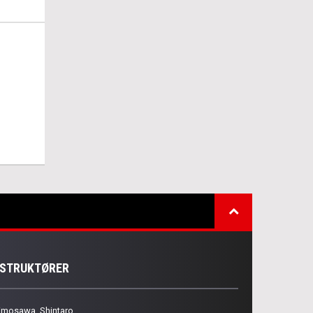
NSTRUKTØRER
imosawa, Shintaro