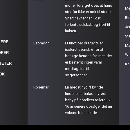
mor er forarget over, at hans
Me
stedfar ikke er nok til stede.
Bl
Snart havner han i det
forkerte selskab og i lort til
Je
halsen.
St
LERE
Labrador
Et ungt par drager til en
Ma
isoleret svensk ø for at
ØRER
Wa
besøge hendes far, men der
er bestemt ingen varm
ITETER
Ko
modtagelse til
.DK
svigersønnen.
Rosemari
En meget nygift kvinde
finder en efterladt nyfødt
baby på hotellets toiletgulv.
16 år senere opsøger det nu
voksne barn hende.