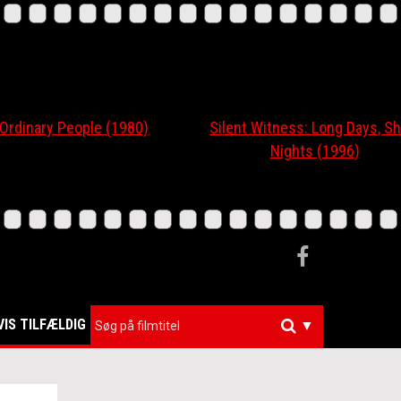
nary People (1980)
Silent Witness: Long Days, Short
Nights (1996)
VIS TILFÆLDIG
▼