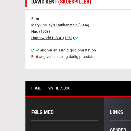
DAVID KENT
(SKUESPILLER)
Film
Mary Shelley's Frankenstein (1994)
Hud (1963)
Underworld U.S.A. (1961)
Et
angiver en særlig god præstation
Et
angiver en særlig dårlig præstation
HOME
VIS TILFÆLDIG
FØLG MED
LINKS
GENRER