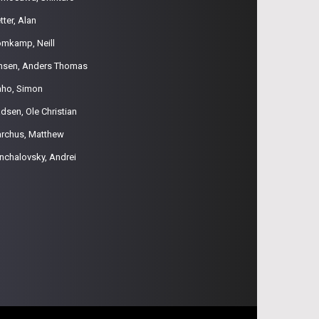
tter, Alan
omkamp, Neill
nsen, Anders Thomas
aho, Simon
dsen, Ole Christian
rchus, Matthew
nchalovsky, Andrei