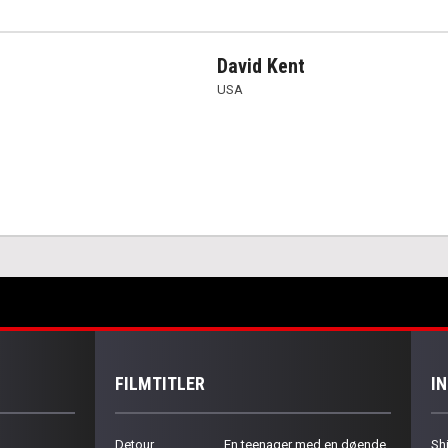
David Kent
USA
FILMTITLER
I
Detour
En teenager med en døende
Sh