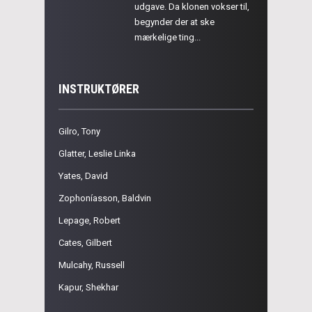
udgave. Da klonen vokser til,
begynder der at ske
mærkelige ting...
INSTRUKTØRER
Gilro, Tony
Glatter, Leslie Linka
Yates, David
Zophoníasson, Baldvin
Lepage, Robert
Cates, Gilbert
Mulcahy, Russell
Kapur, Shekhar