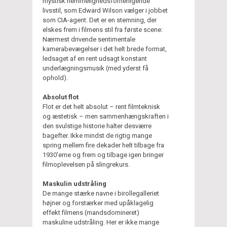
mystisk hemmelighedsforherligende
livsstil, som Edward Wilson vælger i jobbet
som CIA-agent. Det er en stemning, der
elskes frem i filmens stil fra første scene:
Nærmest drivende sentimentale
kamerabevægelser i det helt brede format,
ledsaget af en rent udsagt konstant
underlægningsmusik (med yderst få
ophold).
Absolut flot
Flot er det helt absolut – rent filmteknisk
og æstetisk – men sammenhængskraften i
den svulstige historie halter desværre
bagefter. Ikke mindst de rigtig mange
spring mellem fire dekader helt tilbage fra
1930'erne og frem og tilbage igen bringer
filmoplevelsen på slingrekurs.
Maskulin udstråling
De mange stærke navne i birollegalleriet
højner og forstærker med upåklagelig
effekt filmens (mandsdomineret)
maskuline udstråling. Her er ikke mange