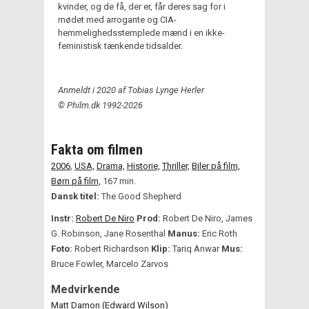
kvinder, og de få, der er, får deres sag for i
mødet med arrogante og CIA-
hemmelighedsstemplede mænd i en ikke-
feministisk tænkende tidsalder.
Anmeldt i 2020 af Tobias Lynge Herler
© Philm.dk 1992-2026
Fakta om filmen
2006
,
USA,
Drama,
Historie,
Thriller,
Biler på film,
Børn på film,
167 min.
Dansk titel:
The Good Shepherd
Instr:
Robert De Niro
Prod:
Robert De Niro, James
G. Robinson, Jane Rosenthal
Manus:
Eric Roth
Foto:
Robert Richardson
Klip:
Tariq Anwar
Mus:
Bruce Fowler, Marcelo Zarvos
Medvirkende
Matt Damon (Edward Wilson)