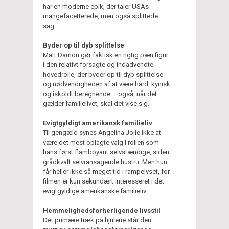
har en moderne epik, der taler USAs
mangefacetterede, men også splittede
sag.
Byder op til dyb splittelse
Matt Damon gør faktisk en rigtig pæn figur
i den relativt forsagte og indadvendte
hovedrolle, der byder op til dyb splittelse
og nødvendigheden af at være hård, kynisk
og iskoldt beregnende – også, når det
gælder familielivet, skal det vise sig.
Evigtgyldigt amerikansk familieliv
Til gengæld synes Angelina Jolie ikke at
være det mest oplagte valg i rollen som
hans først flamboyant selvstændige, siden
grådkvalt selvransagende hustru. Men hun
får heller ikke så meget tid i rampelyset, for
filmen er kun sekundært interesseret i det
evigtgyldige amerikanske familieliv.
Hemmelighedsforherligende livsstil
Det primære træk på hjulene står den