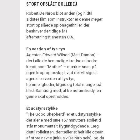
STORT OPSLÅET BOLLEDEJ
Robert De Niros blot anden (og hidtil
sidste) film som instruktør er denne
meget
stort opslåede spionagethriller, der
beskriver de tidlige år i
efterretningstjenesten CIA.
En verden af tys-tys
Agenten Edward Wilson (Matt Damon) –
der i alle de hemmelige kredse er bedre
kendt som "Mother" – mærker snart på
egen krop og psyke, hvad det vil sige at
agere i en verden af tys-tys,
hemmeligheder, løgne og total mangel på
tillid. Samtidig med, at kernefamilieidyllen
gerne skal opretholdes.
Et udstyrsstykke
"The Good Shepherd" er et udstyrsstykke,
der alene med sine 167 minutters spilletid
står monumentalt frygtindgydende. Læg
dertil rollelisten, der tæller et helt lille ocean
af store navne (inklusiv De Niro selv), og du