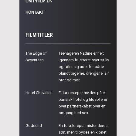
OM PHILM.DK
KONTAKT
FILMTITLER
The Edge of
Teenageren Nadine er helt
Seventeen
igennem frustreret over sit liv
og føler sig udenfor både
blandt pigerne, drengene, sin
bror og mor.
Hotel Chevalier
Et kærestepar mødes på et
parisisk hotel og filosoferer
over partnerskabet over en
omgang hed sex.
Godsend
En forældrepar mister deres
søn, men tilbydes en klonet