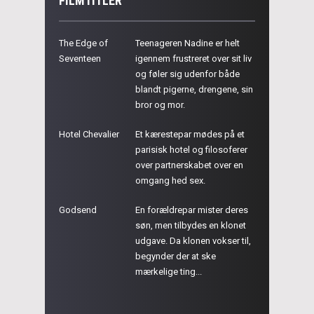
FILMTITLER
The Edge of
Teenageren Nadine er helt
Seventeen
igennem frustreret over sit liv
og føler sig udenfor både
blandt pigerne, drengene, sin
bror og mor.
Hotel Chevalier
Et kærestepar mødes på et
parisisk hotel og filosoferer
over partnerskabet over en
omgang hed sex.
Godsend
En forældrepar mister deres
søn, men tilbydes en klonet
udgave. Da klonen vokser til,
begynder der at ske
mærkelige ting...