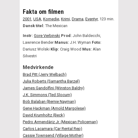
Fakta om filmen
2001
,
USA,
Komedie,
Krimi,
Drama,
Eventyr,
123 min.
Dansk titel:
The Mexican
Instr:
Gore Verbinski
Prod:
John Baldecchi,
Lawrence Bender
Manus:
J.H. Wyman
Foto:
Dariusz Wolski
Klip:
Craig Wood
Mus:
Alan
Silvestri
Medvirkende
Brad Pitt (Jerry Welbach)
Julia Roberts (Samantha Barzel)
James Gandolfini (Winston Baldry)
J.K. Simmons (Ted Slocum)
Bob Balaban (Bernie Nayman)
Gene Hackman (Arnold Margolese)
David Krumholtz (Beck)
Pedro Armendáriz Jr. (Mexican Policeman)
Carlos Lacamara (Car Rental Rep)
Cassie Townsend (Village Mother)