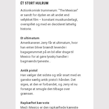
ÉT STORT HULRUM
Actionkomisk trummerum: "The Mexican"
er sandt for dyden en alt andet end
vellykket film – konstant musikunderlagt,
overspillet og med en decideret latterlig
historie.
Et ultimatum
Amerikaneren Jerry får et ultimatum, hvor
han enten bliver brændt levende i
bagagerummet på en bil eller drage til
Mexico for at gøre lyssky handler i
bagmænds tjeneste...
Antik pistol
Han vælger det sidste og står snart med en
ganske særlig antik pistol i hånden. Det
siges, at den er forbandet, og Jerry vil nu
forsøge at smugle den tilbage over
grænsen.
Rapkæftet kæreste
Med i Mexico er den rapkæftede kæreste