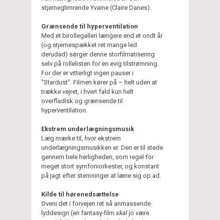
stjerneglimrende Yvaine (Claire Danes).
Grænsende til hyperventilation
Med et birollegalleri længere end et ondt år
(og stjernespækket ret mange led
derudad) sørger denne storfilmatisering
selv på rollelisten for en evig tilstrømning.
For der er vitterligt ingen pauser i
"Stardust". Filmen kører på – helt uden at
trække vejret, i hvert fald kun helt
overfladisk og grænsende til
hyperventilation.
Ekstrem underlægningsmusik
Læg mærke til,
hvor
ekstrem
underlægningsmusikken er. Den er til stede
gennem hele herligheden, som regel for
meget stort symfoniorkester, og konstant
på jagt efter stemninger at læne sig op ad.
Kilde til hørenedsættelse
Oveni det i forvejen ret så anmassende
lyddesign (en fantasy-film
skal
jo være