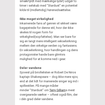
smækfyldt med mærkelige lyde!) udgør to
timer i selskab med "Stardust" en potentiel
kilde til (midlertidig) hørenedsættelse.
Ikke meget virkelighed
Inkarnerede fans af genren vil sikkert være
begejstrede for denne stil, hvor der ikke
skeles til nogen form for
virkelighed(sopfattelse). Man ser bare for
sig en langt mere intelligent vekselvirkning
mellem den virkelige verden og fantasiens.
En vekselvirkning, hvor handlingen og dens
protagonister havde bare glimtvis
mulighed for at komme ned i gear.
Deler vandene
Sjovest på birollelisten er Robert De Niros
kaptajn Shakespeare – dog ikke mere sjov,
end at det lidt for manierede sniger sig ind i
spillestilen. På mange måder
minder "Stardust" om
Terry Gilliam
s mest
overgearede værker – oftest også film, der
i dén grad deler vandene.