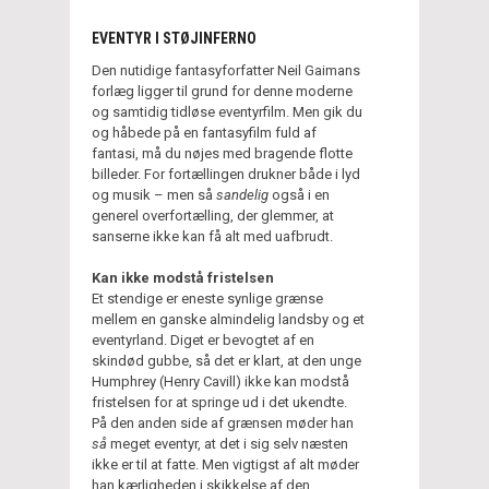
EVENTYR I STØJINFERNO
Den nutidige fantasyforfatter Neil Gaimans
forlæg ligger til grund for denne moderne
og samtidig tidløse eventyrfilm. Men gik du
og håbede på en fantasyfilm fuld af
fantasi, må du nøjes med bragende flotte
billeder. For fortællingen drukner både i lyd
og musik – men så
sandelig
også i en
generel overfortælling, der glemmer, at
sanserne ikke kan få alt med uafbrudt.
Kan ikke modstå fristelsen
Et stendige er eneste synlige grænse
mellem en ganske almindelig landsby og et
eventyrland. Diget er bevogtet af en
skindød gubbe, så det er klart, at den unge
Humphrey (Henry Cavill) ikke kan modstå
fristelsen for at springe ud i det ukendte.
På den anden side af grænsen møder han
så
meget eventyr, at det i sig selv næsten
ikke er til at fatte. Men vigtigst af alt møder
han kærligheden i skikkelse af den