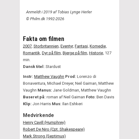
Anmeldt i 2019 af Tobias Lynge Herler
© Philm.dk 1992-2026
Fakta om filmen
2007
,
Storbritannien,
Eventyr,
Fantasi,
Komedie,
Romantik,
Dyr på film,
Bjerge på film,
Historie,
127
min.
Dansk titel:
Stardust
Instr:
Matthew Vaughn
Prod:
Lorenzo di
Bonaventura, Michael Dreyer, Neil Gaiman, Matthew
Vaughn
Manus:
Jane Goldman, Matthew Vaughn
Baseret på:
roman af Neil Gaiman
Foto:
Ben Davis
Klip:
Jon Harris
Mus:
Ilan Eshkeri
Medvirkende
Henry Cavill (Humphrey)
Robert De Niro (Cpt. Shakespeare)
Mark Strong (Septimus)