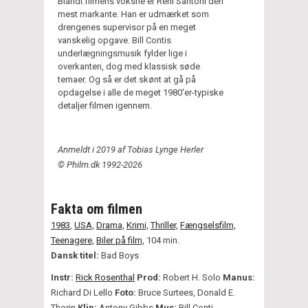
Blandt filmens voksne er Reni Santoni den
mest markante. Han er udmærket som
drengenes supervisor på en meget
vanskelig opgave. Bill Contis
underlægningsmusik fylder lige i
overkanten, dog med klassisk søde
temaer. Og så er det skønt at gå på
opdagelse i alle de meget 1980'er-typiske
detaljer filmen igennem.
Anmeldt i 2019 af Tobias Lynge Herler
© Philm.dk 1992-2026
Fakta om filmen
1983
,
USA,
Drama,
Krimi,
Thriller,
Fængselsfilm,
Teenagere,
Biler på film,
104 min.
Dansk titel:
Bad Boys
Instr:
Rick Rosenthal
Prod:
Robert H. Solo
Manus:
Richard Di Lello
Foto:
Bruce Surtees, Donald E.
Thorin
Klip:
Antony Gibbs
Mus:
Bill Conti