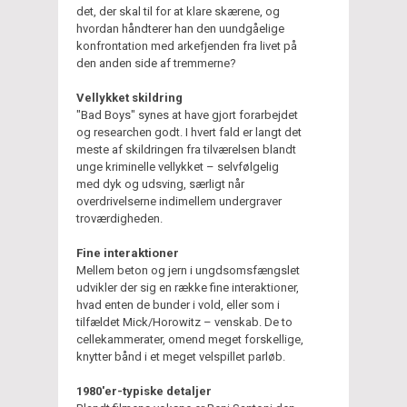
det, der skal til for at klare skærene, og
hvordan håndterer han den uundgåelige
konfrontation med arkefjenden fra livet på
den anden side af tremmerne?
Vellykket skildring
"Bad Boys" synes at have gjort forarbejdet
og researchen godt. I hvert fald er langt det
meste af skildringen fra tilværelsen blandt
unge kriminelle vellykket – selvfølgelig
med dyk og udsving, særligt når
overdrivelserne indimellem undergraver
troværdigheden.
Fine interaktioner
Mellem beton og jern i ungdsomsfængslet
udvikler der sig en række fine interaktioner,
hvad enten de bunder i vold, eller som i
tilfældet Mick/Horowitz – venskab. De to
cellekammerater, omend meget forskellige,
knytter bånd i et meget velspillet parløb.
1980'er-typiske detaljer