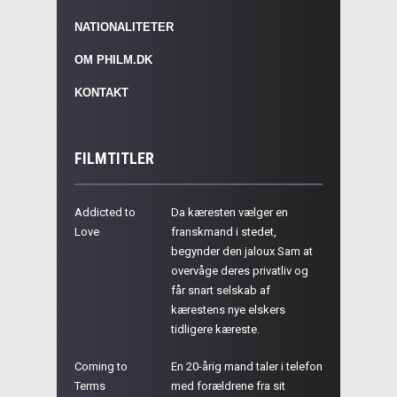
NATIONALITETER
OM PHILM.DK
KONTAKT
FILMTITLER
Addicted to
Da kæresten vælger en
Love
franskmand i stedet,
begynder den jaloux Sam at
overvåge deres privatliv og
får snart selskab af
kærestens nye elskers
tidligere kæreste.
Coming to
En 20-årig mand taler i telefon
Terms
med forældrene fra sit