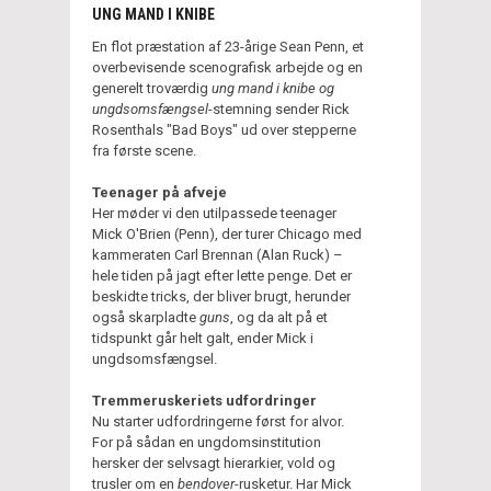
UNG MAND I KNIBE
En flot præstation af 23-årige Sean Penn, et
overbevisende scenografisk arbejde og en
generelt troværdig
ung mand i knibe og
ungdsomsfængsel
-stemning sender Rick
Rosenthals "Bad Boys" ud over stepperne
fra første scene.
Teenager på afveje
Her møder vi den utilpassede teenager
Mick O'Brien (Penn), der turer Chicago med
kammeraten Carl Brennan (Alan Ruck) –
hele tiden på jagt efter lette penge. Det er
beskidte tricks, der bliver brugt, herunder
også skarpladte
guns
, og da alt på et
tidspunkt går helt galt, ender Mick i
ungdsomsfængsel.
Tremmeruskeriets udfordringer
Nu starter udfordringerne først for alvor.
For på sådan en ungdomsinstitution
hersker der selvsagt hierarkier, vold og
trusler om en
bendover
-rusketur. Har Mick