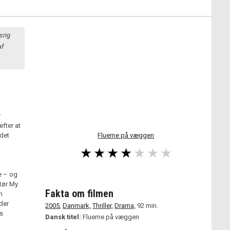
srig
af
r
fter at
 det
Fluerne på væggen
e – og
ktør My
Fakta om filmen
n
der
2005
,
Danmark,
Thriller,
Drama,
92 min.
ns
Dansk titel:
Fluerne på væggen