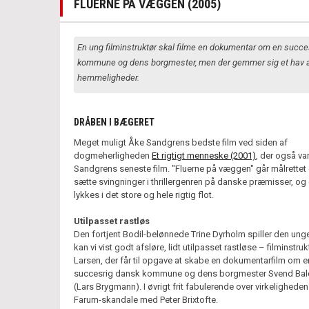
FLUERNE PÅ VÆGGEN (2005)
En ung filminstruktør skal filme en dokumentar om en succe
kommune og dens borgmester, men der gemmer sig et hav 
hemmeligheder.
DRÅBEN I BÆGERET
Meget muligt Åke Sandgrens bedste film ved siden af
dogmeherligheden
Et rigtigt menneske (2001)
, der også va
Sandgrens seneste film. "Fluerne på væggen" går målrettet e
sætte svingninger i thrillergenren på danske præmisser, og
lykkes i det store og hele rigtig flot.
Utilpasset rastløs
Den fortjent Bodil-belønnede Trine Dyrholm spiller den ung
kan vi vist godt afsløre, lidt utilpasset rastløse – filminstru
Larsen, der får til opgave at skabe en dokumentarfilm om e
succesrig dansk kommune og dens borgmester Svend Bal
(Lars Brygmann). I øvrigt frit fabulerende over virkelighede
Farum-skandale med Peter Brixtofte.