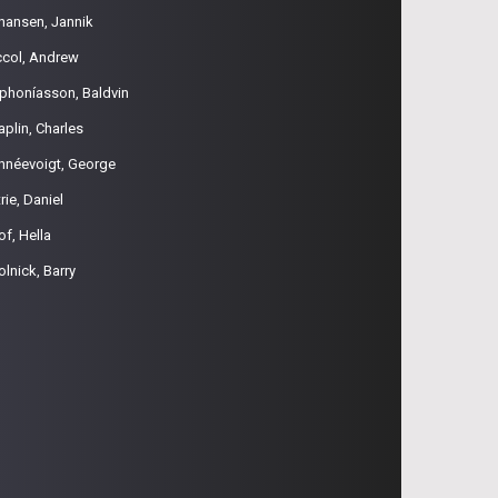
hansen, Jannik
ccol, Andrew
phoníasson, Baldvin
aplin, Charles
hnéevoigt, George
rie, Daniel
of, Hella
olnick, Barry