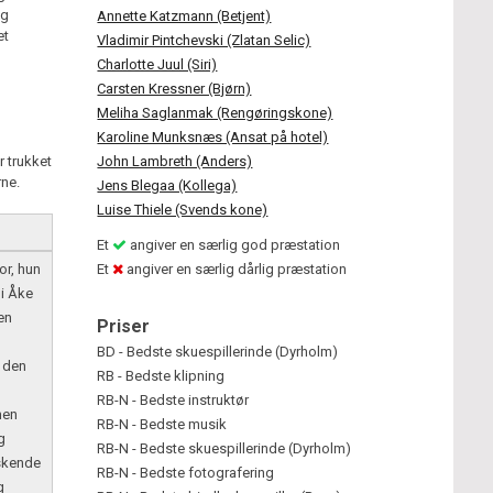
og
Annette Katzmann (Betjent)
et
Vladimir Pintchevski (Zlatan Selic)
Charlotte Juul (Siri)
Carsten Kressner (Bjørn)
Meliha Saglanmak (Rengøringskone)
Karoline Munksnæs (Ansat på hotel)
 trukket
John Lambreth (Anders)
rne.
Jens Blegaa (Kollega)
Luise Thiele (Svends kone)
Et
angiver en særlig god præstation
or, hun
Et
angiver en særlig dårlig præstation
 i Åke
en
Priser
BD - Bedste skuespillerinde (Dyrholm)
 den
RB - Bedste klipning
RB-N - Bedste instruktør
men
RB-N - Bedste musik
g
RB-N - Bedste skuespillerinde (Dyrholm)
skende
RB-N - Bedste fotografering
g