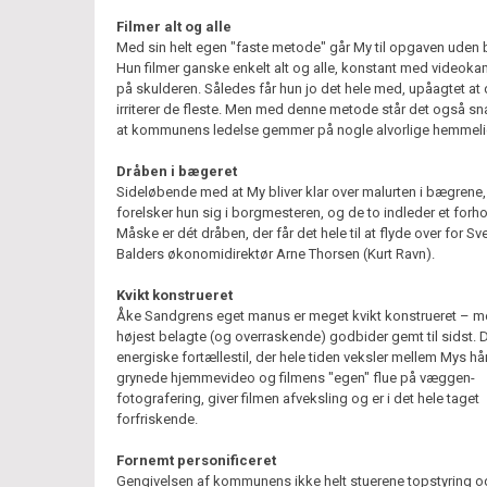
Filmer alt og alle
Med sin helt egen "faste metode" går My til opgaven uden b
Hun filmer ganske enkelt alt og alle, konstant med videoka
på skulderen. Således får hun jo det hele med, upåagtet at 
irriterer de fleste. Men med denne metode står det også snar
at kommunens ledelse gemmer på nogle alvorlige hemmeli
Dråben i bægeret
Sideløbende med at My bliver klar over malurten i bægrene,
forelsker hun sig i borgmesteren, og de to indleder et forho
Måske er dét dråben, der får det hele til at flyde over for S
Balders økonomidirektør Arne Thorsen (Kurt Ravn).
Kvikt konstrueret
Åke Sandgrens eget manus er meget kvikt konstrueret – m
højest belagte (og overraskende) godbider gemt til sidst. 
energiske fortællestil, der hele tiden veksler mellem Mys h
grynede hjemmevideo og filmens "egen" flue på væggen-
fotografering, giver filmen afveksling og er i det hele taget
forfriskende.
Fornemt personificeret
Gengivelsen af kommunens ikke helt stuerene topstyring 