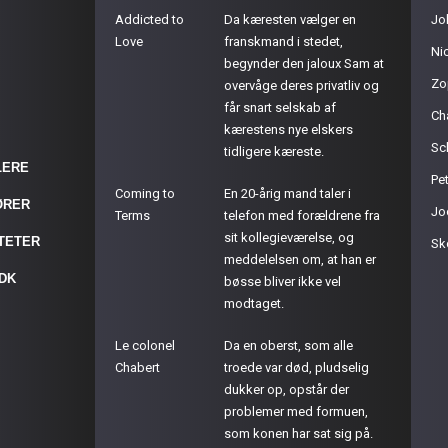
Addicted to
Da kæresten vælger en
Jo
Love
franskmand i stedet,
Ni
begynder den jaloux Sam at
Zo
overvåge deres privatliv og
får snart selskab af
Ch
kærestens nye elskers
Sc
tidligere kæreste.
LERE
Pet
Coming to
En 20-årig mand taler i
ØRER
Jo
Terms
telefon med forældrene fra
sit kollegieværelse, og
ITETER
Sk
meddelelsen om, at han er
.DK
bøsse bliver ikke vel
modtaget.
Le colonel
Da en oberst, som alle
Chabert
troede var død, pludselig
dukker op, opstår der
problemer med formuen,
som konen har sat sig på.