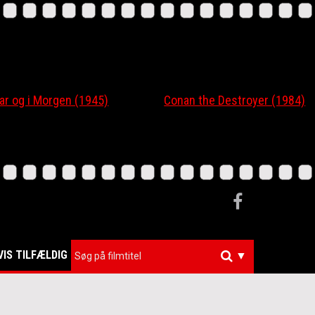
 og i Morgen (1945)
Conan the Destroyer (1984)
VIS TILFÆLDIG
▼