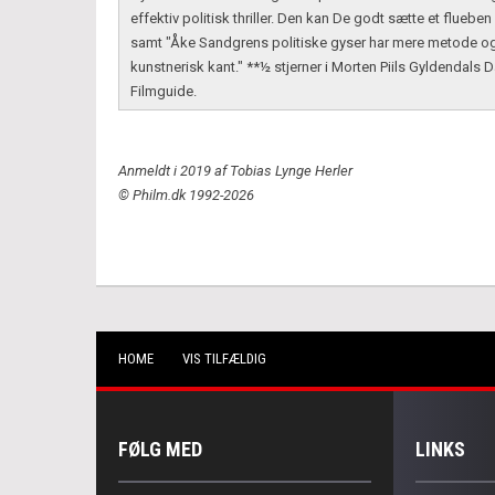
effektiv politisk thriller. Den kan De godt sætte et flueben
samt "Åke Sandgrens politiske gyser har mere metode o
kunstnerisk kant." **½ stjerner i Morten Piils Gyldendals 
Filmguide.
Anmeldt i 2019 af Tobias Lynge Herler
© Philm.dk 1992-2026
HOME
VIS TILFÆLDIG
FØLG MED
LINKS