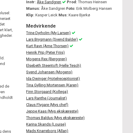
Instr:
Åke Sandgren
Prod:
Thomas Heinsen
Manus:
Åke Sandgren
Foto:
Erik Molberg Hansen
lusel:
Klip:
Kasper Leick
Mus:
Kaare Bjerkø
meraet
det
Medvirkende
t klart,
Trine Dyrholm (My Larsen)
gheder.
Lars Brygmann (Svend Balder)
Kurt Ravn (Arne Thorsen)
Henrik Prip (Peter Friis)
ld.
Mogens Rex (Berggren)
vend
Elsebeth Steentoft (Helle Tesch)
Svend Johansen (Mogens)
Ida Dwinger (Hotelreceptionist)
Tina Gylling Mortensen (Karen)
ed de
Finn Storgaard (Kollega)
Den
åndholdt
Lars Ranthe (Journalist)
Claus Flygare (Mys chef)
Jeppe Kaas (Mys ekskæreste)
Thomas Baldus (Mys ekskæreste)
Karina Skands (Louise)
Mads Knarreborg (Allan)
og dens