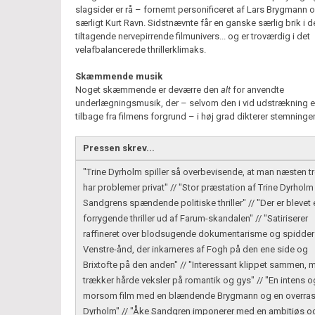
slagsider er rå – fornemt personificeret af Lars Brygmann 
særligt Kurt Ravn. Sidstnævnte får en ganske særlig brik i d
tiltagende nervepirrende filmunivers... og er troværdig i det
velafbalancerede thrillerklimaks.
Skæmmende musik
Noget skæmmende er deværre den
alt
for anvendte
underlægningsmusik, der – selvom den i vid udstrækning er
tilbage fra filmens forgrund – i høj grad dikterer stemninge
Pressen skrev...
"Trine Dyrholm spiller så overbevisende, at man næsten tr
har problemer privat" // "Stor præstation af Trine Dyrholm
Sandgrens spændende politiske thriller" // "Der er blevet 
forrygende thriller ud af Farum-skandalen" // "Satiriserer
raffineret over blodsugende dokumentarisme og spidder
Venstre-ånd, der inkarneres af Fogh på den ene side og
Brixtofte på den anden" // "Interessant klippet sammen, 
trækker hårde veksler på romantik og gys" // "En intens o
morsom film med en blændende Brygmann og en overra
Dyrholm" // "Åke Sandgren imponerer med en ambitiøs o