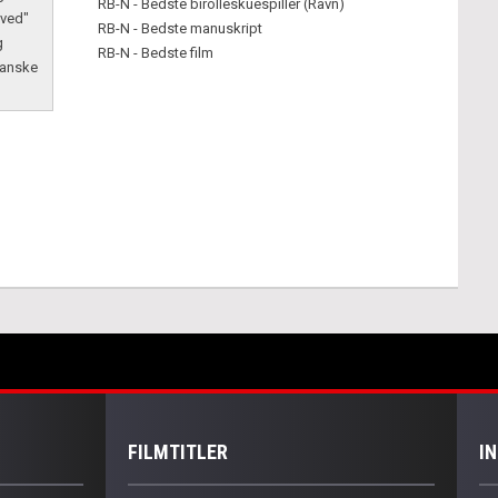
RB-N - Bedste birolleskuespiller (Ravn)
 ved"
RB-N - Bedste manuskript
g
RB-N - Bedste film
Danske
FILMTITLER
I