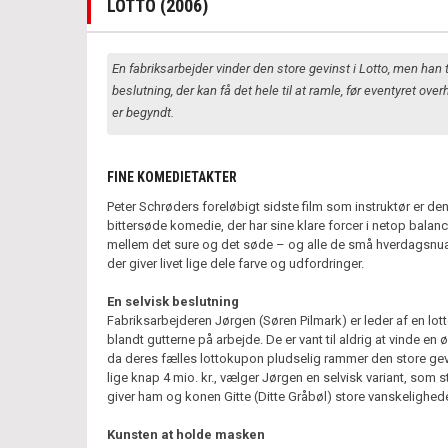
LOTTO (2006)
En fabriksarbejder vinder den store gevinst i Lotto, men han 
beslutning, der kan få det hele til at ramle, før eventyret ove
er begyndt.
FINE KOMEDIETAKTER
Peter Schrøders foreløbigt sidste film som instruktør er de
bittersøde komedie, der har sine klare forcer i netop balan
mellem det sure og det søde – og alle de små hverdagsnua
der giver livet lige dele farve og udfordringer.
En selvisk beslutning
Fabriksarbejderen Jørgen (Søren Pilmark) er leder af en lot
blandt gutterne på arbejde. De er vant til aldrig at vinde en 
da deres fælles lottokupon pludselig rammer den store gev
lige knap 4 mio. kr., vælger Jørgen en selvisk variant, som s
giver ham og konen Gitte (Ditte Gråbøl) store vanskelighede
Kunsten at holde masken