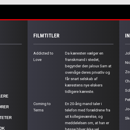
FILMTITLER
I
Addicted to
Da kæresten vælger en
Jo
Love
franskmand i stedet,
Ni
begynder den jaloux Sam at
Zo
overvåge deres privatliv og
får snart selskab af
Ch
kærestens nye elskers
Sc
tidligere kæreste.
LERE
Pet
Coming to
En 20-årig mand taler i
ØRER
Jo
Terms
telefon med forældrene fra
sit kollegieværelse, og
ITETER
Sk
meddelelsen om, at han er
.DK
bøsse bliver ikke vel