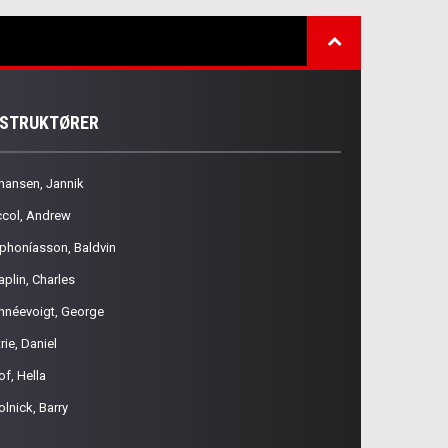
NSTRUKTØRER
hansen, Jannik
ccol, Andrew
phoníasson, Baldvin
aplin, Charles
hnéevoigt, George
rie, Daniel
of, Hella
olnick, Barry