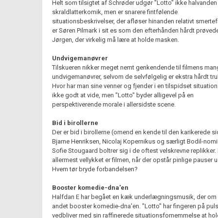
Helt som tilsigtet af Schrøder udgør "Lotto" ikke halvanden
skraldlatterkomik, men er snarere fintfølende
situationsbeskrivelser, der afløser hinanden relativt smertefr
er Søren Pilmark i sit es som den efterhånden hårdt prøved
Jørgen, der virkelig må lære at holde masken.
Undvigemanøvrer
Tilskueren nikker meget nemt genkendende til filmens man
undvigemanøvrer, selvom de selvfølgelig er ekstra hårdt tru
Hvor har man sine venner og fjender i en tilspidset situation
ikke godt at vide, men "Lotto" byder alligevel på en
perspektiverende morale i allersidste scene.
Bid i birollerne
Der er bid i birollerne (omend en kende til den karikerede si
Bjarne Henriksen, Nicolaj Kopernikus og særligt Bodil-nom
Sofie Stougaard boltrer sig i de oftest velskrevne replikker
allermest vellykket er filmen, når der opstår pinlige pauser 
Hvem tør bryde forbandelsen?
Booster komedie-dna'en
Halfdan E har begået en kæk underlægningsmusik, der om 
andet booster komedie-dna'en. "Lotto" har fingeren på pul
vedbliver med sin raffinerede situationsfornemmelse at hol