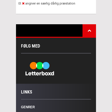
Et
angiver en særlig dårlig præstation
FØLG MED
LINKS
GENRER