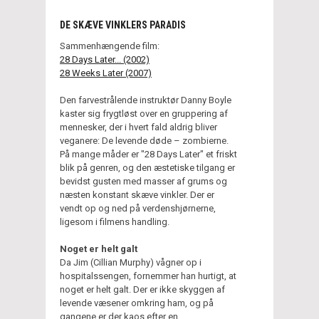
DE SKÆVE VINKLERS PARADIS
Sammenhængende film:
28 Days Later... (2002)
28 Weeks Later (2007)
Den farvestrålende instruktør Danny Boyle
kaster sig frygtløst over en gruppering af
mennesker, der i hvert fald aldrig bliver
veganere: De levende døde – zombierne.
På mange måder er "28 Days Later" et friskt
blik på genren, og den æstetiske tilgang er
bevidst gusten med masser af grums og
næsten konstant skæve vinkler. Der er
vendt op og ned på verdenshjørnerne,
ligesom i filmens handling.
Noget er helt galt
Da Jim (Cillian Murphy) vågner op i
hospitalssengen, fornemmer han hurtigt, at
noget er helt galt. Der er ikke skyggen af
levende væsener omkring ham, og på
gangene er der kaos efter en