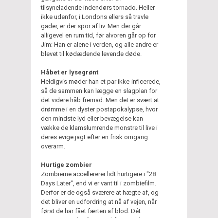
tilsyneladende indendørs tornado. Heller
ikke udenfor, i Londons ellers så travle
gader, er der spor af liv. Men der går
alligevel en rum tid, før alvoren går op for
Jim: Han er alene i verden, og alle andre er
blevet til kødædende levende døde.
Håbet er lysegrønt
Heldigvis møder han et par ikke-inficerede,
så de sammen kan lægge en slagplan for
det videre håb fremad. Men det er svært at
drømme i en dyster postapokalypse, hvor
den mindste lyd eller bevægelse kan
vække de klamslumrende monstre til live i
deres evige jagt efter en frisk omgang
overarm.
Hurtige zombier
Zombierne accellererer lidt hurtigere i "28
Days Later", end vi er vant til i zombiefilm.
Derfor er de også sværere at hægte af, og
det bliver en udfordring at nå af vejen, når
først de har fået færten af blod. Dét