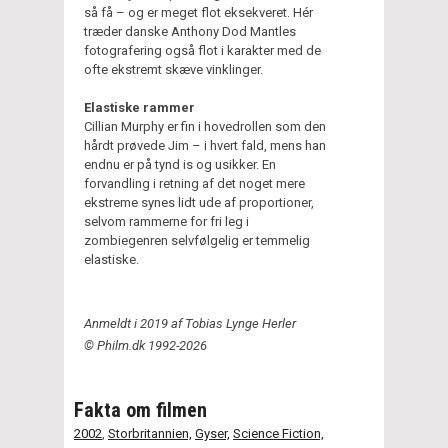
så få – og er meget flot eksekveret. Hér
træder danske Anthony Dod Mantles
fotografering også flot i karakter med de
ofte ekstremt skæve vinklinger.
Elastiske rammer
Cillian Murphy er fin i hovedrollen som den
hårdt prøvede Jim – i hvert fald, mens han
endnu er på tynd is og usikker. En
forvandling i retning af det noget mere
ekstreme synes lidt ude af proportioner,
selvom rammerne for fri leg i
zombiegenren selvfølgelig er temmelig
elastiske.
Anmeldt i 2019 af Tobias Lynge Herler
© Philm.dk 1992-2026
Fakta om filmen
2002
,
Storbritannien,
Gyser,
Science Fiction,