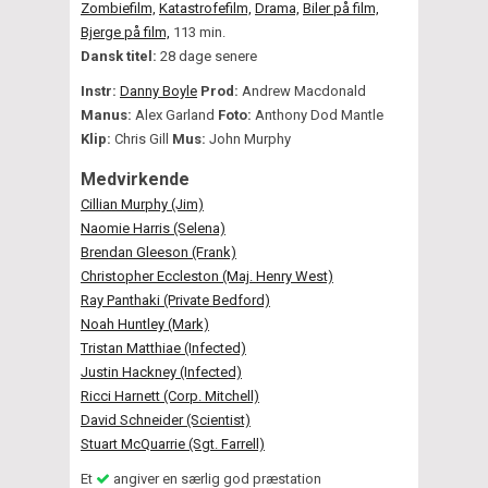
Zombiefilm,
Katastrofefilm,
Drama,
Biler på film,
Bjerge på film,
113 min.
Dansk titel:
28 dage senere
Instr:
Danny Boyle
Prod:
Andrew Macdonald
Manus:
Alex Garland
Foto:
Anthony Dod Mantle
Klip:
Chris Gill
Mus:
John Murphy
Medvirkende
Cillian Murphy (Jim)
Naomie Harris (Selena)
Brendan Gleeson (Frank)
Christopher Eccleston (Maj. Henry West)
Ray Panthaki (Private Bedford)
Noah Huntley (Mark)
Tristan Matthiae (Infected)
Justin Hackney (Infected)
Ricci Harnett (Corp. Mitchell)
David Schneider (Scientist)
Stuart McQuarrie (Sgt. Farrell)
Et
angiver en særlig god præstation