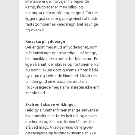
intensiverer de i forvejen hårrejsende
kamp/flugt-scener, men billig- og
actiongør dem også i nogen grad. For der
ligger også en stor gysergevinst i at holde
fast i zombiernes kendetegn: Det søvnige
og dvaske.
Knivskarpt lyddesign
Der er gjort meget ud af lyddesignet, som
står knivskarpt og troværdigt – så længe,
filmmusikken ikke brøler for fuld skrue. For
lige så snart, der skrues op for tonerne, kan
du som tilskuer godt glemme
alt
om både
gys, gru og krybende klamhed. Musikken
er i dén grad en ørebæ, der med sin
"rockprægede megalarm" næsten ikke er til
at holde ud.
Ekstremt skæve vinklinger
Heldigvis rummer filmen mange sekvenser,
hvor musikken er fadet helt ud, og nerven i
nærheden og klaustrofobien får lov til at
stå ved magt.
Hvad-gemmer-der-sig-om-
næste-hjørne
-spændingskurverne er ikke