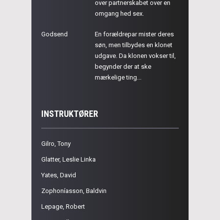
over partnerskabet over en
omgang hed sex.
Godsend
En forældrepar mister deres
søn, men tilbydes en klonet
udgave. Da klonen vokser til,
begynder der at ske
mærkelige ting...
INSTRUKTØRER
Gilro, Tony
Glatter, Leslie Linka
Yates, David
Zophoníasson, Baldvin
Lepage, Robert