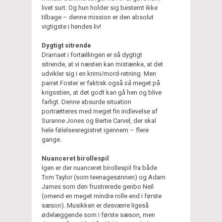
livet surt. Og hun holder sig bestemt ikke
tilbage – denne mission er den absolut
vigtigste i hendes liv!
Dygtigt sitrende
Dramaet i fortællingen er så dygtigt
sitrende, at vi næsten kan mistænke, at det
udvikler sig i en krimi/mord-retning. Men
parret Foster er faktisk også
så
meget på
krigsstien, at det godt kan gå hen og blive
farligt. Denne absurde situation
portrætteres med meget fin indlevelse af
Suranne Jones og Bertie Carvel, der skal
hele følelsesregistret igennem – flere
gange.
Nuanceret birollespil
Igen er der nuanceret birollespil fra både
Tom Taylor (som teenagesønnen) og Adam
James som den frustrerede genbo Neil
(omend en meget mindre rolle end i første
sæson). Musikken er desværre ligeså
ødelæggende som i første sæson, men