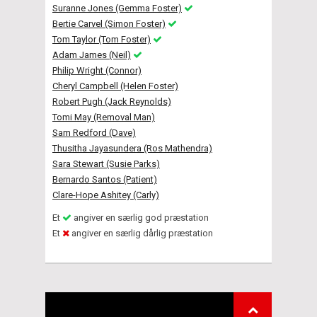
Suranne Jones (Gemma Foster)
Bertie Carvel (Simon Foster)
Tom Taylor (Tom Foster)
Adam James (Neil)
Philip Wright (Connor)
Cheryl Campbell (Helen Foster)
Robert Pugh (Jack Reynolds)
Tomi May (Removal Man)
Sam Redford (Dave)
Thusitha Jayasundera (Ros Mathendra)
Sara Stewart (Susie Parks)
Bernardo Santos (Patient)
Clare-Hope Ashitey (Carly)
Et
angiver en særlig god præstation
Et
angiver en særlig dårlig præstation