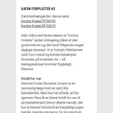
HÆVN FORPLIGTER #2
Sammenhængende i denne serie:
Doctor Foster [1] (2015)
Doctor Foster [2] (2017)
Helt i tråd med første sæson er "Doctor
Fosters" anden ombæring båret af den
gode historie og det heraf følgende meget
dygtige skuespil. Vi er fortsat i følelsernes
vold, hvor mand og kvinde bekæmper
hinanden på bestialsk vis – så
teenagesønnen kommer frygteligt i
klemme.
Holdt for nar
Gemma Foster (Suranne Jones) er en
succesrig læge med en sød, lille
kernefamilie. Men hun har erfaret, at hun
igennem flere år er blevet holdt for nar af
sin karrieremand Simon (Bertie Carvel), der
har et intenst forhold til en betydeligt yngre
kvinde. Gemma sørger nu for at gøre ham