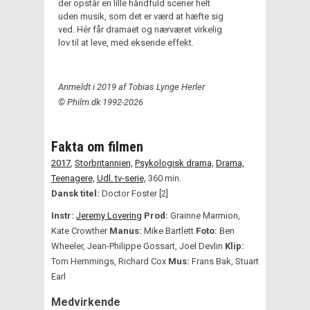
der opstår en lille håndfuld scener helt
uden musik, som det er værd at hæfte sig
ved. Hér får dramaet og nærværet virkelig
lov til at leve, med eksende effekt.
Anmeldt i 2019 af Tobias Lynge Herler
© Philm.dk 1992-2026
Fakta om filmen
2017
,
Storbritannien,
Psykologisk drama,
Drama,
Teenagere,
Udl. tv-serie,
360 min.
Dansk titel:
Doctor Foster [2]
Instr:
Jeremy Lovering
Prod:
Grainne Marmion,
Kate Crowther
Manus:
Mike Bartlett
Foto:
Ben
Wheeler, Jean-Philippe Gossart, Joel Devlin
Klip:
Tom Hemmings, Richard Cox
Mus:
Frans Bak, Stuart
Earl
Medvirkende