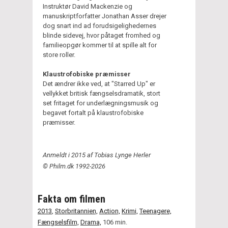
Instruktør David Mackenzie og
manuskriptforfatter Jonathan Asser drejer
dog snart ind ad forudsigelighedernes
blinde sidevej, hvor påtaget fromhed og
familieopgør kommer til at spille alt for
store roller.
Klaustrofobiske præmisser
Det ændrer ikke ved, at "Starred Up" er
vellykket britisk fængselsdramatik, stort
set fritaget for underlægningsmusik og
begavet fortalt på klaustrofobiske
præmisser.
Anmeldt i 2015 af Tobias Lynge Herler
© Philm.dk 1992-2026
Fakta om filmen
2013
,
Storbritannien,
Action,
Krimi,
Teenagere,
Fængselsfilm,
Drama,
106 min.