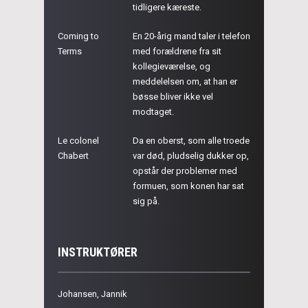
tidligere kæreste.
Coming to
En 20-årig mand taler i telefon
Terms
med forældrene fra sit
kollegieværelse, og
meddelelsen om, at han er
bøsse bliver ikke vel
modtaget.
Le colonel
Da en oberst, som alle troede
Chabert
var død, pludselig dukker op,
opstår der problemer med
formuen, som konen har sat
sig på.
INSTRUKTØRER
Johansen, Jannik