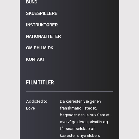
BUND
SKUESPILLERE
INSTRUKTØRER
NATIONALITETER
OM PHILM.DK
KONTAKT
FILMTITLER
Addicted to
Da kæresten vælger en
Love
franskmand i stedet,
begynder den jaloux Sam at
overvåge deres privatliv og
får snart selskab af
kærestens nye elskers