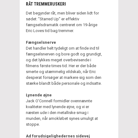
RÅT TREMMERUSKERI
Det begynder råt, men bliver siden lidt for
sødet: "Starred Up" er effektiv
fængselsdramatik centreret om 19-årige
Eric Loves tid bag tremmer.
Fængselsnerve
Det handler helt tydeligt om at finde ind til
fængselsnerven og bore godt og grundigt,
og det lykkes meget overbevisende i
filmens første times tid. Her er der både
smerte og utæmmelig vildskab, når Eric
desperat forsøger at markere sig som den
stærke blandt både personale og indsatte.
Lynende øjne
Jack O’Connell formidler ovennævnte
kvaliteter med lynende øjne, og vi er
næsten ude i den metalliske smag i
munden, når amokløbet synes umuligt at
stoppe.
Ad forudsigelighedernes sidevej