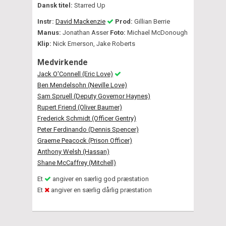
Dansk titel:
Starred Up
Instr:
David Mackenzie
Prod:
Gillian Berrie
Manus:
Jonathan Asser
Foto:
Michael McDonough
Klip:
Nick Emerson, Jake Roberts
Medvirkende
Jack O'Connell (Eric Love)
Ben Mendelsohn (Neville Love)
Sam Spruell (Deputy Governor Haynes)
Rupert Friend (Oliver Baumer)
Frederick Schmidt (Officer Gentry)
Peter Ferdinando (Dennis Spencer)
Graeme Peacock (Prison Officer)
Anthony Welsh (Hassan)
Shane McCaffrey (Mitchell)
Et
angiver en særlig god præstation
Et
angiver en særlig dårlig præstation