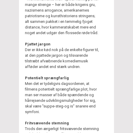
mange strenge – her er både krigens gru,
nazismens arrogance, amerikanernes
patriotisme og kunsthistoriens stringens;
alt sammen pakket i en temmelig fjoget
distance, hvor kammeratskabet mere end
noget andet udgør den flossede røde tråd.
Pjattet jargon
Der er ikke kød nok på de enkelte figurer til,
at den pjattede jargon og tilsvarende
tilstræbt afvæbnende komediemusik
afføder andet end stærk undren.
Potentielt sprængfarlig
Men det er tydeligvis dagsordenen, at
filmens potentielt sprængfarlige plot, hvor
man ser masser af både spændende og
hårrejsende udviklingsmuligheder for sig,
skal være "suppe-steg-og is" snarere end
symfoni.
Fritvsævende stemning
Trods den ærgerligt fritsvævende stemning