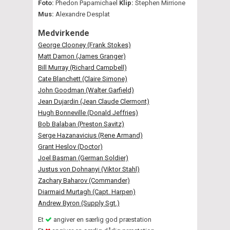
Foto:
Phedon Papamichael
Klip:
Stephen Mirrione
Mus:
Alexandre Desplat
Medvirkende
George Clooney (Frank Stokes)
Matt Damon (James Granger)
Bill Murray (Richard Campbell)
Cate Blanchett (Claire Simone)
John Goodman (Walter Garfield)
Jean Dujardin (Jean Claude Clermont)
Hugh Bonneville (Donald Jeffries)
Bob Balaban (Preston Savitz)
Serge Hazanavicius (Rene Armand)
Grant Heslov (Doctor)
Joel Basman (German Soldier)
Justus von Dohnanyi (Viktor Stahl)
Zachary Baharov (Commander)
Diarmaid Murtagh (Capt. Harpen)
Andrew Byron (Supply Sgt.)
Et
angiver en særlig god præstation