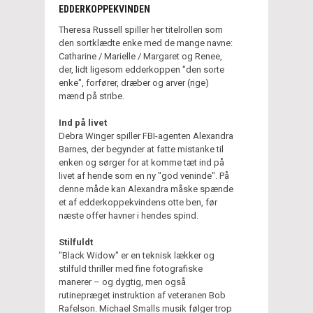
EDDERKOPPEKVINDEN
Theresa Russell spiller her titelrollen som
den sortklædte enke med de mange navne:
Catharine / Marielle / Margaret og Renee,
der, lidt ligesom edderkoppen "den sorte
enke", forfører, dræber og arver (rige)
mænd på stribe.
Ind på livet
Debra Winger spiller FBI-agenten Alexandra
Barnes, der begynder at fatte mistanke til
enken og sørger for at komme tæt ind på
livet af hende som en ny "god veninde". På
denne måde kan Alexandra måske spænde
et af edderkoppekvindens otte ben, før
næste offer havner i hendes spind.
Stilfuldt
"Black Widow" er en teknisk lækker og
stilfuld thriller med fine fotografiske
manerer – og dygtig, men også
rutinepræget instruktion af veteranen Bob
Rafelson. Michael Smalls musik følger trop