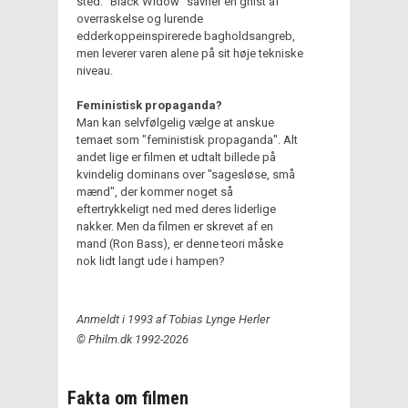
sted. "Black Widow" savner en gnist af
overraskelse og lurende
edderkoppeinspirerede bagholdsangreb,
men leverer varen alene på sit høje tekniske
niveau.
Feministisk propaganda?
Man kan selvfølgelig vælge at anskue
temaet som "feministisk propaganda". Alt
andet lige er filmen et udtalt billede på
kvindelig dominans over "sagesløse, små
mænd", der kommer noget så
eftertrykkeligt ned med deres liderlige
nakker. Men da filmen er skrevet af en
mand (Ron Bass), er denne teori måske
nok lidt langt ude i hampen?
Anmeldt i 1993 af Tobias Lynge Herler
© Philm.dk 1992-2026
Fakta om filmen