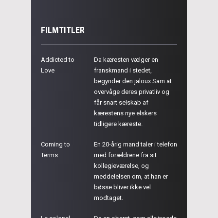
FILMTITLER
Addicted to
Da kæresten vælger en
Love
franskmand i stedet,
begynder den jaloux Sam at
overvåge deres privatliv og
får snart selskab af
kærestens nye elskers
tidligere kæreste.
Coming to
En 20-årig mand taler i telefon
Terms
med forældrene fra sit
kollegieværelse, og
meddelelsen om, at han er
bøsse bliver ikke vel
modtaget.