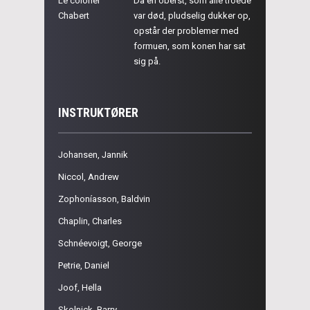
Le colonel
Da en oberst, som alle troede
Chabert
var død, pludselig dukker op,
opstår der problemer med
formuen, som konen har sat
sig på.
INSTRUKTØRER
Johansen, Jannik
Niccol, Andrew
Zophoníasson, Baldvin
Chaplin, Charles
Schnéevoigt, George
Petrie, Daniel
Joof, Hella
Skolnick, Barry