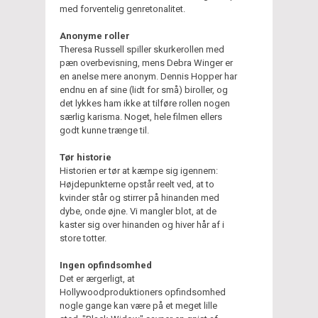
med forventelig genretonalitet.
Anonyme roller
Theresa Russell spiller skurkerollen med
pæn overbevisning, mens Debra Winger er
en anelse mere anonym. Dennis Hopper har
endnu en af sine (lidt for små) biroller, og
det lykkes ham ikke at tilføre rollen nogen
særlig karisma. Noget, hele filmen ellers
godt kunne trænge til.
Tør historie
Historien er tør at kæmpe sig igennem:
Højdepunkterne opstår reelt ved, at to
kvinder står og stirrer på hinanden med
dybe, onde øjne. Vi mangler blot, at de
kaster sig over hinanden og hiver hår af i
store totter.
Ingen opfindsomhed
Det er ærgerligt, at
Hollywoodproduktioners opfindsomhed
nogle gange kan være på et meget lille