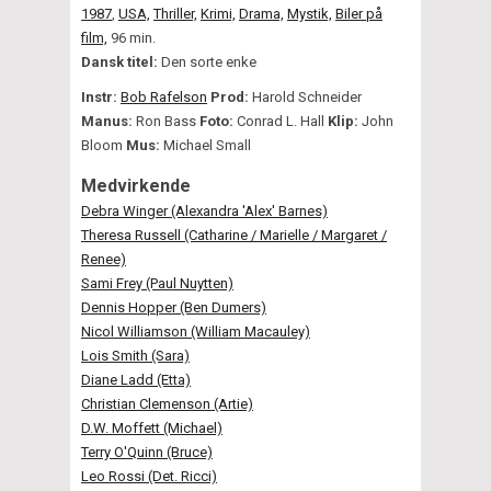
1987
,
USA,
Thriller,
Krimi,
Drama,
Mystik,
Biler på
film,
96 min.
Dansk titel:
Den sorte enke
Instr:
Bob Rafelson
Prod:
Harold Schneider
Manus:
Ron Bass
Foto:
Conrad L. Hall
Klip:
John
Bloom
Mus:
Michael Small
Medvirkende
Debra Winger (Alexandra 'Alex' Barnes)
Theresa Russell (Catharine / Marielle / Margaret /
Renee)
Sami Frey (Paul Nuytten)
Dennis Hopper (Ben Dumers)
Nicol Williamson (William Macauley)
Lois Smith (Sara)
Diane Ladd (Etta)
Christian Clemenson (Artie)
D.W. Moffett (Michael)
Terry O'Quinn (Bruce)
Leo Rossi (Det. Ricci)