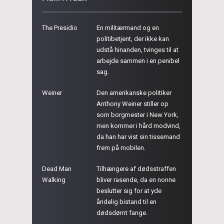
The Presidio
En militærmand og en
politibetjent, der ikke kan
udstå hinanden, tvinges til at
arbejde sammen i en penibel
sag.
Weiner
Den amerikanske politiker
Anthony Weiner stiller op
som borgmester i New York,
men kommer i hård modvind,
da han har vist sin tissemand
frem på mobilen.
Dead Man
Tilhængere af dødsstraffen
Walking
bliver rasende, da en nonne
beslutter sig for at yde
åndelig bistand til en
dødsdømt fange.