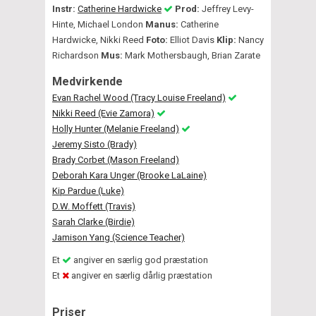
Instr:
Catherine Hardwicke
Prod:
Jeffrey Levy-
Hinte, Michael London
Manus:
Catherine
Hardwicke, Nikki Reed
Foto:
Elliot Davis
Klip:
Nancy
Richardson
Mus:
Mark Mothersbaugh, Brian Zarate
Medvirkende
Evan Rachel Wood (Tracy Louise Freeland)
Nikki Reed (Evie Zamora)
Holly Hunter (Melanie Freeland)
Jeremy Sisto (Brady)
Brady Corbet (Mason Freeland)
Deborah Kara Unger (Brooke LaLaine)
Kip Pardue (Luke)
D.W. Moffett (Travis)
Sarah Clarke (Birdie)
Jamison Yang (Science Teacher)
Et
angiver en særlig god præstation
Et
angiver en særlig dårlig præstation
Priser