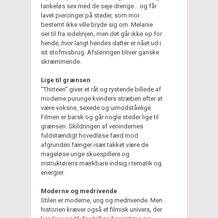
tankeløs sex med de seje drenge... og får
lavet piercinger på steder, som mor
bestemt ikke ville bryde sig om. Melanie
ser til fra sidelinjen, men det går ikke op for
hende,
hvor
langt hendes datter er nået ud i
sit stofmisbrug. Afsløringen bliver ganske
skræmmende.
Lige til grænsen
"Thirteen" giver et råt og rystende billede af
moderne purunge kvinders stræben efter at
være voksne, sexede og uimodståelige.
Filmen er barsk og går nogle steder lige til
grænsen. Skildringen af venindernes
fuldstændigt hovedløse færd mod
afgrunden fænger især takket være de
mageløse unge skuespillere og
instruktørens mærkbare indsig i tematik og
energier.
Moderne og medrivende
Stilen er moderne, ung og medrivende. Men
historien kræver også et filmisk univers, der