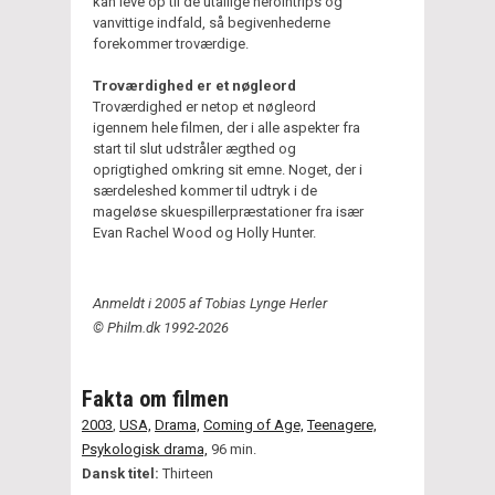
kan leve op til de utallige herointrips og
vanvittige indfald, så begivenhederne
forekommer troværdige.
Troværdighed er et nøgleord
Troværdighed er netop et nøgleord
igennem hele filmen, der i alle aspekter fra
start til slut udstråler ægthed og
oprigtighed omkring sit emne. Noget, der i
særdeleshed kommer til udtryk i de
mageløse skuespillerpræstationer fra især
Evan Rachel Wood og Holly Hunter.
Anmeldt i 2005 af Tobias Lynge Herler
© Philm.dk 1992-2026
Fakta om filmen
2003
,
USA,
Drama,
Coming of Age,
Teenagere,
Psykologisk drama,
96 min.
Dansk titel:
Thirteen