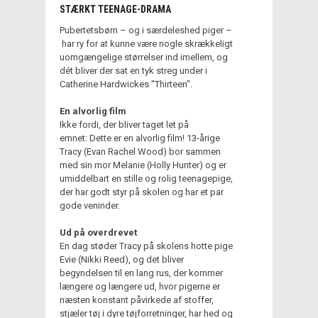
STÆRKT TEENAGE-DRAMA
Pubertetsbørn – og i særdeleshed piger –
har ry for at kunne være nogle skrækkeligt
uomgængelige størrelser ind imellem, og
dét bliver der sat en tyk streg under i
Catherine Hardwickes "Thirteen".
En alvorlig film
Ikke fordi, der bliver taget let på
emnet: Dette er en alvorlig film! 13-årige
Tracy (Evan Rachel Wood) bor sammen
med sin mor Melanie (Holly Hunter) og er
umiddelbart en stille og rolig teenagepige,
der har godt styr på skolen og har et par
gode veninder.
Ud på overdrevet
En dag støder Tracy på skolens hotte pige
Evie (Nikki Reed), og det bliver
begyndelsen til en lang rus, der kommer
længere og længere ud, hvor pigerne er
næsten konstant påvirkede af stoffer,
stjæler tøj i dyre tøjforretninger, har hed og