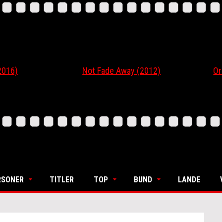
6)
Not Fade Away (2012)
Ordin
RSONER
TITLER
TOP
BUND
LANDE