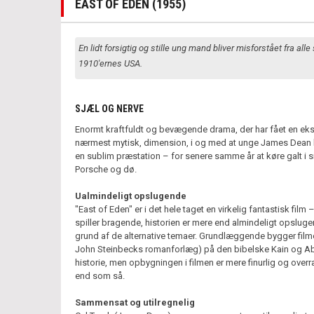
EAST OF EDEN (1955)
En lidt forsigtig og stille ung mand bliver misforstået fra alle 
1910'ernes USA.
SJÆL OG NERVE
Enormt kraftfuldt og bevægende drama, der har fået en eks
nærmest mytisk, dimension, i og med at unge James Dean 
en sublim præstation – for senere samme år at køre galt i s
Porsche og dø.
Ualmindeligt opslugende
"East of Eden" er i det hele taget en virkelig fantastisk film –
spiller bragende, historien er mere end almindeligt opslug
grund af de alternative temaer. Grundlæggende bygger film
John Steinbecks romanforlæg) på den bibelske Kain og Ab
historie, men opbygningen i filmen er mere finurlig og over
end som så.
Sammensat og utilregnelig