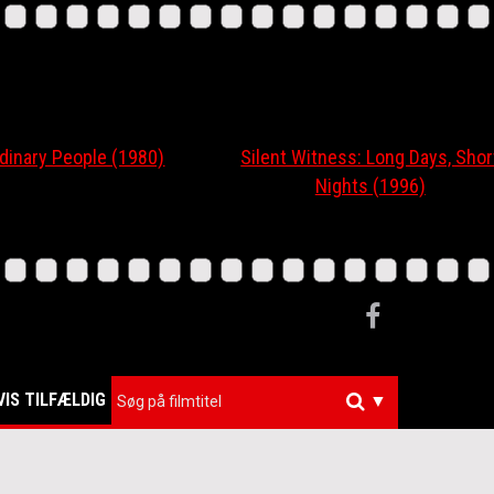
ary People (1980)
Silent Witness: Long Days, Short
Nights (1996)
VIS TILFÆLDIG
▼