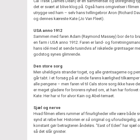
Cal Trask (James Dean) er en sammensat og utilregnelig t
det er svært at blive klog på. Også hans omgivelser i filmen 
utrygge ved ham – selv hans tvillingebror Aron (Richard Da
og dennes kæreste Kate (Jo Van Fleet).
USA anno 1912
Sammen med faren Adam (Raymond Massey) bor de to br
en farm i USA anno 1912. Faren er land- og forretningsman
hans idé med at sende tusindvis af iskølede grøntsager m
godstog synes glimrende.
Den store sorg
Men uheldigvis strander toget, og alle grøntsagerne og p
går tabt. I et forsøg på at vinde farens kærlighed tilkæmper
alle pengene – men faren vil til Cals store sorg ikke have 
er meget gladere for brorens nyhed om, at han har forlovet
Kate. Her har vi for alvor Kain og Abel-temaet.
Sjæl og nerve
Hvad filmen ellers rummer af finurligheder ville være både 
synd at røbe her. Historien er
så
original og uforudsigelig, a
konstant gør betragteren åndeløs. "East of Eden" har sjæl o
så det slår gnister.