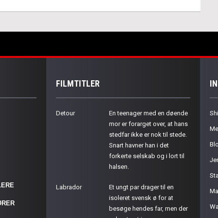
FILMTITLER
I
Detour
En teenager med en døende
Sh
mor er forarget over, at hans
Me
stedfar ikke er nok til stede.
Bl
Snart havner han i det
forkerte selskab og i lort til
Je
halsen.
St
LERE
Labrador
Et ungt par drager til en
Ma
isoleret svensk ø for at
ØRER
Wa
besøge hendes far, men der