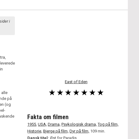
sider i
tra,
leverede
in
East of Eden
 alle
ende på
en (og
el-
Fakta om filmen
raskende
1955
,
USA,
Drama,
Psykologisk drama,
Tog på film,
Historie,
Bjerge på film,
Dyr på film,
109 min.
Dansk titel:
Øst for Paradis