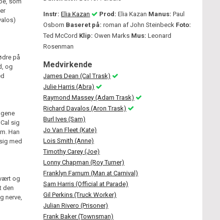
ype, som
er
Instr:
Elia Kazan
Prod:
Elia Kazan
Manus:
Paul
valos)
Osborn
Baseret på:
roman af John Steinbeck
Foto:
Ted McCord
Klip:
Owen Marks
Mus:
Leonard
Rosenman
ødre på
Medvirkende
d, og
ed
James Dean (Cal Trask)
Julie Harris (Abra)
Raymond Massey (Adam Trask)
Richard Davalos (Aron Trask)
engene
Burl Ives (Sam)
 Cal sig
Jo Van Fleet (Kate)
dem. Han
Lois Smith (Anne)
 sig med
Timothy Carey (Joe)
Lonny Chapman (Roy Turner)
Franklyn Farnum (Man at Carnival)
svært og
Sam Harris (Official at Parade)
t den
Gil Perkins (Truck Worker)
g nerve,
Julian Rivero (Prisoner)
Frank Baker (Townsman)