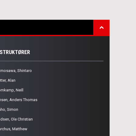
NSTRUKTØRER
imosawa, Shintaro
tter, Alan
omkamp, Neill
nsen, Anders Thomas
aho, Simon
dsen, Ole Christian
rchus, Matthew