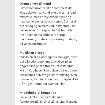
Dreng bliver til mand
Filmen beskriver først og fremmest det
klassiske tema, hvor dreng bliver mand på
rekordtid, mens projektilerne flyver, og
nazisterne sætter dagsordenen. Det har vi
set før og også mere vedkommende. Det
lykkes ikke "Oorlogswinter" at formidle
melodramaet på andet end netop
meloniveau, og dét i bogstavelig forstand,
så violinerne bruser.
Musikken dræber
Musikken er en
killer
lige fra anslaget, hvor
det allerede fornemmes, hvad vej pilen
peger. Tilbage er tiltroen til, at instruktør
Martin Koolhoven kan gebærde sig ud over
klichéerne i den øvrige filmformidling. Men
desværre, formlen ligger fast og byder ikke
på nogen former for overraskelse.
Middelmådigt fængende
Der er glimt af det middelmådigt
fængende, når Michiel står ansigt til ansigt