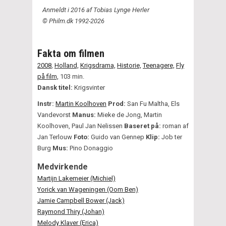
Anmeldt i 2016 af Tobias Lynge Herler
© Philm.dk 1992-2026
Fakta om filmen
2008
,
Holland,
Krigsdrama,
Historie,
Teenagere,
Fly
på film,
103 min.
Dansk titel:
Krigsvinter
Instr:
Martin Koolhoven
Prod:
San Fu Maltha, Els
Vandevorst
Manus:
Mieke de Jong, Martin
Koolhoven, Paul Jan Nelissen
Baseret på:
roman af
Jan Terlouw
Foto:
Guido van Gennep
Klip:
Job ter
Burg
Mus:
Pino Donaggio
Medvirkende
Martijn Lakemeier (Michiel)
Yorick van Wageningen (Oom Ben)
Jamie Campbell Bower (Jack)
Raymond Thiry (Johan)
Melody Klaver (Erica)