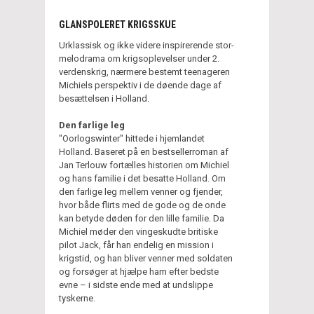
GLANSPOLERET KRIGSSKUE
Urklassisk og ikke videre inspirerende stor-
melodrama om krigsoplevelser under 2.
verdenskrig, nærmere bestemt teenageren
Michiels perspektiv i de døende dage af
besættelsen i Holland.
Den farlige leg
"Oorlogswinter" hittede i hjemlandet
Holland. Baseret på en bestsellerroman af
Jan Terlouw fortælles historien om Michiel
og hans familie i det besatte Holland. Om
den farlige leg mellem venner og fjender,
hvor både flirts med de gode og de onde
kan betyde døden for den lille familie. Da
Michiel møder den vingeskudte britiske
pilot Jack, får han endelig en mission i
krigstid, og han bliver venner med soldaten
og forsøger at hjælpe ham efter bedste
evne – i sidste ende med at undslippe
tyskerne.