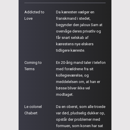
Addicted to
Da kæresten vælger en
Love
franskmand i stedet,
begynder den jaloux Sam at
overvåge deres privatliv og
får snart selskab af
kærestens nye elskers
tidligere kæreste.
Coming to
En 20-årig mand taler i telefon
Terms
med forældrene fra sit
kollegieværelse, og
meddelelsen om, at han er
bøsse bliver ikke vel
modtaget.
Le colonel
Da en oberst, som alle troede
Chabert
var død, pludselig dukker op,
opstår der problemer med
formuen, som konen har sat