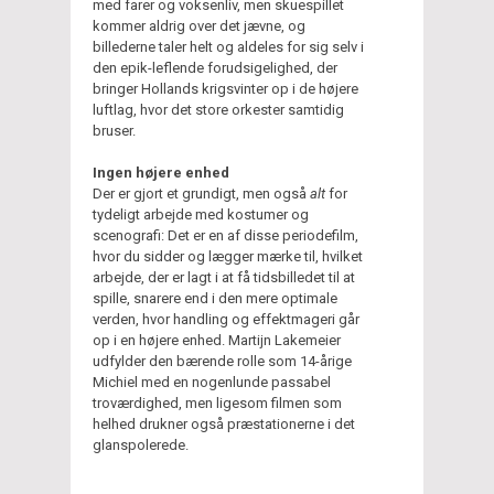
med farer og voksenliv, men skuespillet
kommer aldrig over det jævne, og
billederne taler helt og aldeles for sig selv i
den epik-leflende forudsigelighed, der
bringer Hollands krigsvinter op i de højere
luftlag, hvor det store orkester samtidig
bruser.
Ingen højere enhed
Der er gjort et grundigt, men også
alt
for
tydeligt arbejde med kostumer og
scenografi: Det er en af disse periodefilm,
hvor du sidder og lægger mærke til, hvilket
arbejde, der er lagt i at få tidsbilledet til at
spille, snarere end i den mere optimale
verden, hvor handling og effektmageri går
op i en højere enhed. Martijn Lakemeier
udfylder den bærende rolle som 14-årige
Michiel med en nogenlunde passabel
troværdighed, men ligesom filmen som
helhed drukner også præstationerne i det
glanspolerede.