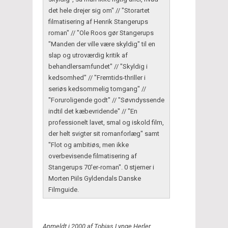
det hele drejer sig om" // "Storartet
filmatisering af Henrik Stangerups
roman" // "Ole Roos gør Stangerups
"Manden der ville være skyldig" til en
slap og utroværdig kritik af
behandlersamfundet" // "Skyldig i
kedsomhed" // "Fremtids-thriller i
seriøs kedsommelig tomgang" //
"Foruroligende godt" // "Søvndyssende
indtil det kæbevridende" // "En
professionelt lavet, smal og iskold film,
der helt svigter sit romanforlæg" samt
"Flot og ambitiøs, men ikke
overbevisende filmatisering af
Stangerups 70'er-roman". 0 stjerner i
Morten Piils Gyldendals Danske
Filmguide.
Anmeldt i 2000 af Tobias Lynge Herler