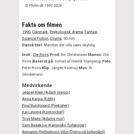
© Philm.dk 1992-2026
Fakta om filmen
1990
,
Danmark,
Psykologisk drama,
Fantasi,
Science Fiction,
Drama,
90 min.
Dansk titel:
Manden der ville være skyldig
Instr:
Ole Roos
Prod:
Bo Christensen
Manus:
Ole
Roos
Baseret på:
roman af Henrik Stangerup
Foto:
Peter Roos
Klip:
Jørgen Kastrup
Mus:
Ib
Glindemann
Medvirkende
Jesper Klein (Adam Gregor)
Anna Karina (Edith)
Poul Bundgaard (Psykiater)
Kai Løvring (Kontorchef)
Tove Maës (Adams mor)
Sam Besekow (Kaminsky, forlægger)
Benjamin Rothenborg Vibe (Dreng på kirkegård)