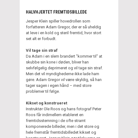
HALVHJERTET FREMTIDSBILLEDE
Jesper Klein spiller hovedrollen som
forfatteren Adam Gregor, der er så uheldig
at leve i en kold og steril fremtid, hvor stort
set alt er forbudt.
Vil tage sin straf
Da Adam i en slem brandert "kommer til" at
skubbe sin kone i døden, bliver han
selvfølgelig deprimeret og vil tage sin straf.
Men det vil myndighederne ikke lade ham
gøre. Adam Gregor
vil
være skyldig, så han
tager sagen i egen hånd – med store
problemer til følge.
Kikset og konstrueret
Instruktør Ole Roos og hans fotograf Peter
Roos får indimellem etableret en
fremtidsstemning i de ofte stramt
komponerede billeder, men i det store og
hele fremstår fremtidsbilledet kikset og