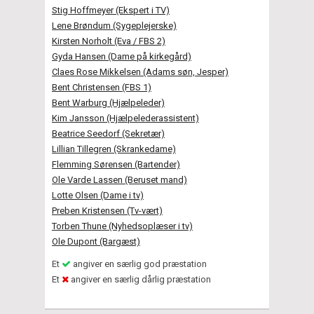
Stig Hoffmeyer (Ekspert i TV)
Lene Brøndum (Sygeplejerske)
Kirsten Norholt (Eva / FBS 2)
Gyda Hansen (Dame på kirkegård)
Claes Rose Mikkelsen (Adams søn, Jesper)
Bent Christensen (FBS 1)
Bent Warburg (Hjælpeleder)
Kim Jansson (Hjælpelederassistent)
Beatrice Seedorf (Sekretær)
Lillian Tillegren (Skrankedame)
Flemming Sørensen (Bartender)
Ole Varde Lassen (Beruset mand)
Lotte Olsen (Dame i tv)
Preben Kristensen (Tv-vært)
Torben Thune (Nyhedsoplæser i tv)
Ole Dupont (Bargæst)
Et
angiver en særlig god præstation
Et
angiver en særlig dårlig præstation