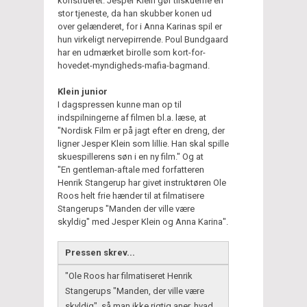
konstrueret. Jesper Klein gør tilskuerne en
stor tjeneste, da han skubber konen ud
over gelænderet, for i Anna Karinas spil er
hun virkeligt nervepirrende. Poul Bundgaard
har en udmærket birolle som kort-for-
hovedet-myndigheds-mafia-bagmand.
Klein junior
I dagspressen kunne man op til
indspilningerne af filmen bl.a. læse, at
"Nordisk Film er på jagt efter en dreng, der
ligner Jesper Klein som lillie. Han skal spille
skuespillerens søn i en ny film." Og at
"En gentleman-aftale med forfatteren
Henrik Stangerup har givet instruktøren Ole
Roos helt frie hænder til at filmatisere
Stangerups "Manden der ville være
skyldig" med Jesper Klein og Anna Kаrina".
Pressen skrev...
"Ole Roos har filmatiseret Henrik
Stangerups "Manden, der ville være
skyldig", så man ikke rigtig aner, hvad