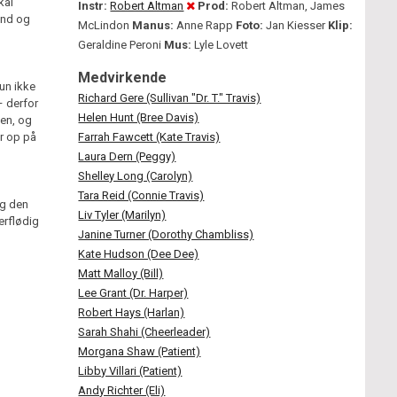
kal
Instr:
Robert Altman
Prod:
Robert Altman, James
hånd og
McLindon
Manus:
Anne Rapp
Foto:
Jan Kiesser
Klip:
Geraldine Peroni
Mus:
Lyle Lovett
Medvirkende
hun ikke
Richard Gere (Sullivan "Dr. T." Travis)
– derfor
Helen Hunt (Bree Davis)
gen, og
er op på
Farrah Fawcett (Kate Travis)
Laura Dern (Peggy)
Shelley Long (Carolyn)
Tara Reid (Connie Travis)
ig den
Liv Tyler (Marilyn)
rflødig
Janine Turner (Dorothy Chambliss)
Kate Hudson (Dee Dee)
Matt Malloy (Bill)
Lee Grant (Dr. Harper)
Robert Hays (Harlan)
Sarah Shahi (Cheerleader)
Morgana Shaw (Patient)
Libby Villari (Patient)
Andy Richter (Eli)