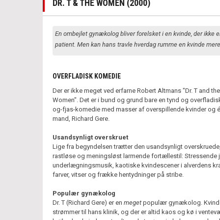
DR. T & THE WOMEN (2000)
En ombejlet gynækolog bliver forelsket i en kvinde, der ikke 
patient. Men kan hans travle hverdag rumme en kvinde mer
OVERFLADISK KOMEDIE
Der er ikke meget ved erfarne Robert Altmans "Dr. T and the
Women". Det er i bund og grund bare en tynd og overfladisk
og-fjas-komedie med masser af overspillende kvinder og é
mand, Richard Gere.
Usandsynligt overskruet
Lige fra begyndelsen trætter den usandsynligt overskruede
rastløse og meningsløst larmende fortællestil: Stressende 
underlægningsmusik, kaotiske kvindescener i alverdens k
farver, vitser og frække hentydninger på stribe.
Populær gynækolog
Dr. T (Richard Gere) er en
meget
populær gynækolog. Kvind
strømmer til hans klinik, og der er altid kaos og kø i ventevæ