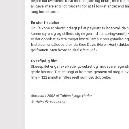
bøjlen har kvinderne travlt med at gøre sig lækre, men der s
alligevel mere end lidt rouge til for at få lokket andet end 
tang indenbords.
En stor fristelse
Dr. T's kone er blevet indlagt på et psykiatrisk hospital, da 
kunne styre sig og stillede sig nøgen ind i et springvand(!) 
er der ophobet ekstra meget lyst til l'amour hos gynækolo
fristelsen er således stor, da Bree Davis (Helen Hunt) dukk
golfbanen. Men hvordan skal dét nu gå?
Overflødig film
Skuespillet er ganske kedeligt-sukret og modsvarer egentl
tynde historie. Det er tungt at komme igennem
så
meget ove
film – 122 minutter føles reelt som det dobbelte.
Anmeldt i 2002 af Tobias Lynge Herler
© Philm.dk 1992-2026