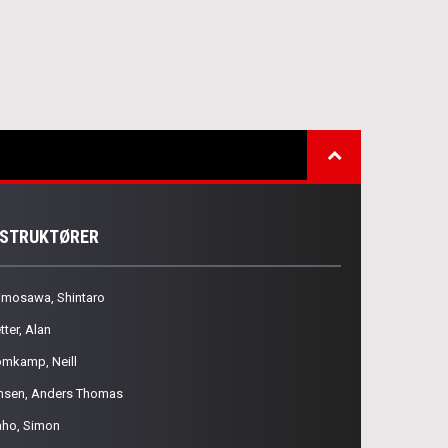
NSTRUKTØRER
imosawa, Shintaro
tter, Alan
omkamp, Neill
nsen, Anders Thomas
aho, Simon