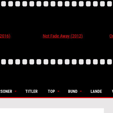
6)
Not Fade Away (2012)
Ordin
RSONER
TITLER
TOP
BUND
LANDE