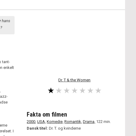
er hans
e?
 tant-
n enkelt
Dr. T & the Women
,
jazz-
radse
Fakta om filmen
2000
,
USA,
Komedie,
Romantik,
Drama,
122 min.
erne
Dansk titel:
Dr. T. og kvinderne
relset. I