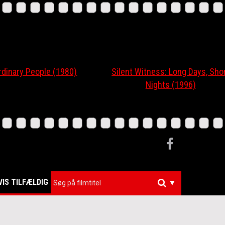
ary People (1980)
Silent Witness: Long Days, Short
Nights (1996)
VIS TILFÆLDIG
▼