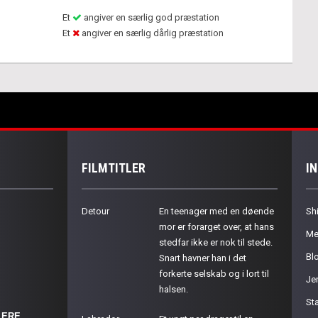
Et
angiver en særlig god præstation
Et
angiver en særlig dårlig præstation
FILMTITLER
I
Detour
En teenager med en døende
Sh
mor er forarget over, at hans
Me
stedfar ikke er nok til stede.
Bl
Snart havner han i det
forkerte selskab og i lort til
Je
halsen.
St
LERE