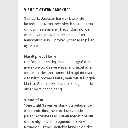
VISUELT STÆRK BARSKHED
Samuel L. Jackson har den bærende
hovedrolle i Kevin Reynolds barske drama
om gymnasielæreren Trevor Garfield, der –
efter at være blevet stukket ned af en
hævngerrig elev – prøver lykken igen på en
ny skole.
Hårdt prøvet lærer
Det fornemmes dog hurtigt, at også den
nye skole og de nye elever er præget af en
ondskab, der kan komme til at gå ud over
den hårdt prøvede lærer, men det står også
klart, at Garfield ikke har tænkt sig at finde
sig i noget denne gang.
Visuelt flot
"One Eight Seven" er stærk og betagende i
den første time, hvor de involverede
personer tegnes i en visuelt meget flot stil,
der i øvrigt er kendetegnende for Kevin
Reynolds. Trevor Garfields historie og det,