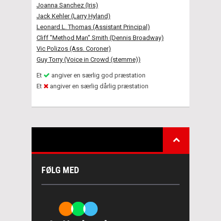
Joanna Sanchez (Iris)
Jack Kehler (Larry Hyland)
Leonard L. Thomas (Assistant Principal)
Cliff "Method Man" Smith (Dennis Broadway)
Vic Polizos (Ass. Coroner)
Guy Torry (Voice in Crowd (stemme))
Et
angiver en særlig god præstation
Et
angiver en særlig dårlig præstation
FØLG MED