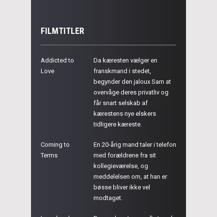
FILMTITLER
Addicted to
Da kæresten vælger en
Love
franskmand i stedet,
begynder den jaloux Sam at
overvåge deres privatliv og
får snart selskab af
kærestens nye elskers
tidligere kæreste.
Coming to
En 20-årig mand taler i telefon
Terms
med forældrene fra sit
kollegieværelse, og
meddelelsen om, at han er
bøsse bliver ikke vel
modtaget.