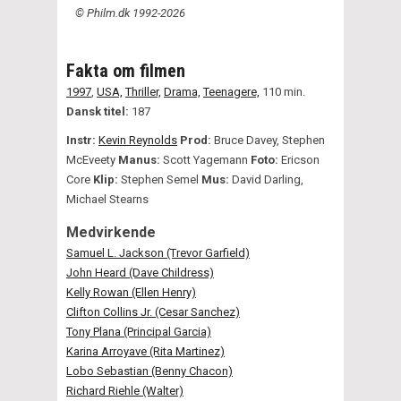
© Philm.dk 1992-2026
Fakta om filmen
1997
,
USA,
Thriller,
Drama,
Teenagere,
110 min.
Dansk titel:
187
Instr:
Kevin Reynolds
Prod:
Bruce Davey, Stephen
McEveety
Manus:
Scott Yagemann
Foto:
Ericson
Core
Klip:
Stephen Semel
Mus:
David Darling,
Michael Stearns
Medvirkende
Samuel L. Jackson (Trevor Garfield)
John Heard (Dave Childress)
Kelly Rowan (Ellen Henry)
Clifton Collins Jr. (Cesar Sanchez)
Tony Plana (Principal Garcia)
Karina Arroyave (Rita Martinez)
Lobo Sebastian (Benny Chacon)
Richard Riehle (Walter)