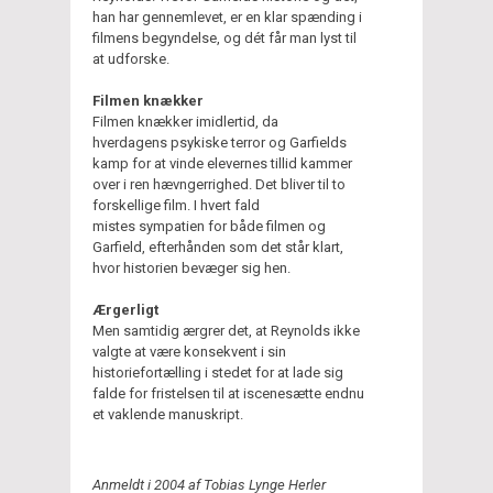
han har gennemlevet, er en klar spænding i
filmens begyndelse, og dét får man lyst til
at udforske.
Filmen knækker
Filmen knækker imidlertid, da
hverdagens psykiske terror og Garfields
kamp for at vinde elevernes tillid kammer
over i ren hævngerrighed. Det bliver til to
forskellige film. I hvert fald
mistes sympatien for både filmen og
Garfield, efterhånden som det står klart,
hvor historien bevæger sig hen.
Ærgerligt
Men samtidig ærgrer det, at Reynolds ikke
valgte at være konsekvent i sin
historiefortælling i stedet for at lade sig
falde for fristelsen til at iscenesætte endnu
et vaklende manuskript.
Anmeldt i 2004 af Tobias Lynge Herler