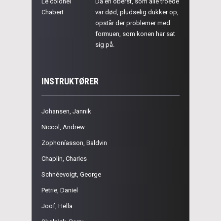
Le colonel
Da en oberst, som alle troede
Chabert
var død, pludselig dukker op,
opstår der problemer med
formuen, som konen har sat
sig på.
INSTRUKTØRER
Johansen, Jannik
Niccol, Andrew
Zophoníasson, Baldvin
Chaplin, Charles
Schnéevoigt, George
Petrie, Daniel
Joof, Hella