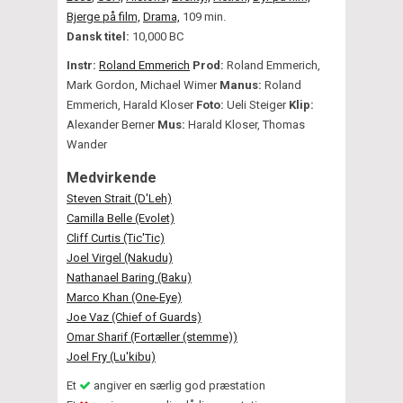
Bjerge på film,
Drama,
109 min.
Dansk titel:
10,000 BC
Instr:
Roland Emmerich
Prod:
Roland Emmerich,
Mark Gordon, Michael Wimer
Manus:
Roland
Emmerich, Harald Kloser
Foto:
Ueli Steiger
Klip:
Alexander Berner
Mus:
Harald Kloser, Thomas
Wander
Medvirkende
Steven Strait (D'Leh)
Camilla Belle (Evolet)
Cliff Curtis (Tic'Tic)
Joel Virgel (Nakudu)
Nathanael Baring (Baku)
Marco Khan (One-Eye)
Joe Vaz (Chief of Guards)
Omar Sharif (Fortæller (stemme))
Joel Fry (Lu'kibu)
Et
angiver en særlig god præstation