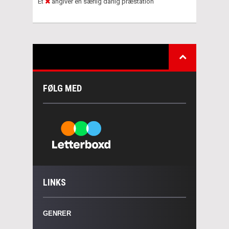
Et
angiver en særlig dårlig præstation
FØLG MED
LINKS
GENRER