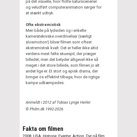
på det visuelle, hvor flotte naturscenerier
og veludført computeranimation sørger for
et stærkt udtryk.
Ofte ekstremistisk
Men både på lydsiden og i enkelte
kameratekniske overdrivelser (særligt
slowmotion!) bliver filmen som oftest
ekstremistisk kvalt. Det er heller ikke altid
verdens mest følte skuespil, der præger
billedet, men det betyder alligevel ikke så
meget i det store billede, som filmen jo alt
andet lige er. Et stort og episk drama, der
bringer os effektivt tilbage, hvor de rigtige
kampe udkæmpedes.
Anmeldt i 2012 af Tobias Lynge Herler
© Philm.dk 1992-2026
Fakta om filmen
2008
,
USA,
Historie,
Eventyr,
Action,
Dyr på film,