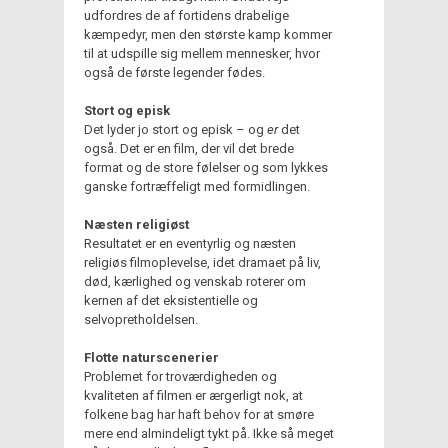
udfordres de af fortidens drabelige
kæmpedyr, men den største kamp kommer
til at udspille sig mellem mennesker, hvor
også de første legender fødes.
Stort og episk
Det lyder jo stort og episk – og
er
det
også. Det er en film, der vil det brede
format og de store følelser og som lykkes
ganske fortræffeligt med formidlingen.
Næsten religiøst
Resultatet er en eventyrlig og næsten
religiøs filmoplevelse, idet dramaet på liv,
død, kærlighed og venskab roterer om
kernen af det eksistentielle og
selvopretholdelsen.
Flotte naturscenerier
Problemet for troværdigheden og
kvaliteten af filmen er ærgerligt nok, at
folkene bag har haft behov for at smøre
mere end almindeligt tykt på. Ikke så meget