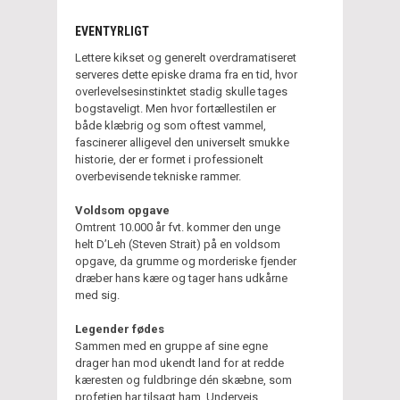
EVENTYRLIGT
Lettere kikset og generelt overdramatiseret
serveres dette episke drama fra en tid, hvor
overlevelsesinstinktet stadig skulle tages
bogstaveligt. Men hvor fortællestilen er
både klæbrig og som oftest vammel,
fascinerer alligevel den universelt smukke
historie, der er formet i professionelt
overbevisende tekniske rammer.
Voldsom opgave
Omtrent 10.000 år fvt. kommer den unge
helt D’Leh (Steven Strait) på en voldsom
opgave, da grumme og morderiske fjender
dræber hans kære og tager hans udkårne
med sig.
Legender fødes
Sammen med en gruppe af sine egne
drager han mod ukendt land for at redde
kæresten og fuldbringe dén skæbne, som
profetien har tilsagt ham. Undervejs