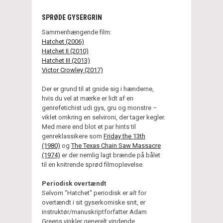
SPRØDE GYSERGRIN
Sammenhængende film:
Hatchet (2006)
Hatchet II (2010)
Hatchet III (2013)
Victor Crowley (2017)
Der er grund til at gnide sig i hænderne,
hvis du vel at mærke er lidt af en
genrefetichist udi gys, gru og monstre –
viklet omkring en selvironi, der tager kegler.
Med mere end blot et par hints til
genreklassikere som
Friday the 13th
(1980)
og
The Texas Chain Saw Massacre
(1974)
er der nemlig lagt brænde på bålet
til en knitrende sprød filmoplevelse.
Periodisk overtændt
Selvom "Hatchet" periodisk er
alt
for
overtændt i sit gyserkomiske snit, er
instruktør/manuskriptforfatter Adam
Greens vinkler generelt vindende.