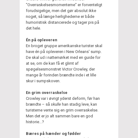
"Overraskelsesmomenterne" er forventeligt
forudsigelige, men det gør absolut ikke
noget, så længe herlighederne er både
humoristisk distancerede og tager pis på
det hele.
Én på opleveren
En broget gruppe amerikanske turister skal
have én på opleveren i New Orleans' sump.
De skal ud i nattemørket med en guide for
at se, om de kan få et glimt af
spøgelsesmonstret Victor Crowley, der
mange år forinden brændte inde i et lille
skur i sumpskoven.
En grim overraskelse
Crowley var i øvrigt yderst deform, før han
brændte – så
skulle
han stadig leve, kan
turisterne vente sig en grim overraskelse.
Men det er jo alt sammen bare en god
historie...?
Bæres på hænder og fødder