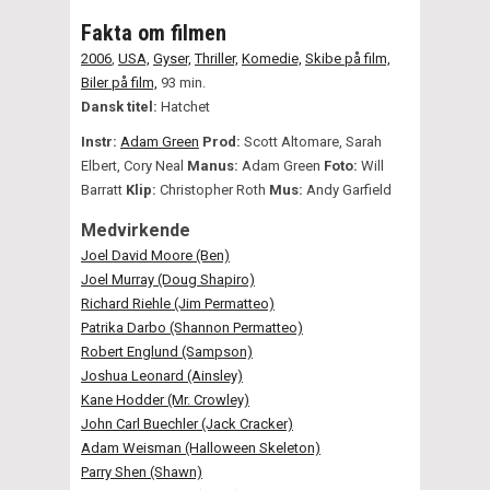
Fakta om filmen
2006
,
USA,
Gyser,
Thriller,
Komedie,
Skibe på film,
Biler på film,
93 min.
Dansk titel:
Hatchet
Instr:
Adam Green
Prod:
Scott Altomare, Sarah
Elbert, Cory Neal
Manus:
Adam Green
Foto:
Will
Barratt
Klip:
Christopher Roth
Mus:
Andy Garfield
Medvirkende
Joel David Moore (Ben)
Joel Murray (Doug Shapiro)
Richard Riehle (Jim Permatteo)
Patrika Darbo (Shannon Permatteo)
Robert Englund (Sampson)
Joshua Leonard (Ainsley)
Kane Hodder (Mr. Crowley)
John Carl Buechler (Jack Cracker)
Adam Weisman (Halloween Skeleton)
Parry Shen (Shawn)