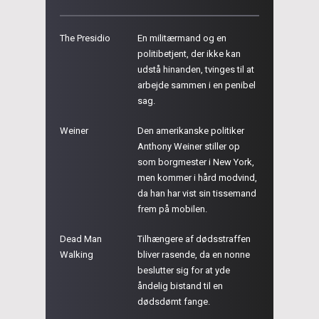
The Presidio
En militærmand og en
politibetjent, der ikke kan
udstå hinanden, tvinges til at
arbejde sammen i en penibel
sag.
Weiner
Den amerikanske politiker
Anthony Weiner stiller op
som borgmester i New York,
men kommer i hård modvind,
da han har vist sin tissemand
frem på mobilen.
Dead Man
Tilhængere af dødsstraffen
Walking
bliver rasende, da en nonne
beslutter sig for at yde
åndelig bistand til en
dødsdømt fange.