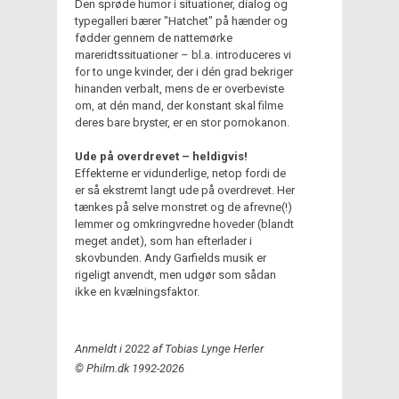
Den sprøde humor i situationer, dialog og
typegalleri bærer "Hatchet" på hænder og
fødder gennem de nattemørke
mareridtssituationer – bl.a. introduceres vi
for to unge kvinder, der i dén grad bekriger
hinanden verbalt, mens de er overbeviste
om, at dén mand, der konstant skal filme
deres bare bryster, er en stor pornokanon.
Ude på overdrevet – heldigvis!
Effekterne er vidunderlige, netop fordi de
er så ekstremt langt ude på overdrevet. Her
tænkes på selve monstret og de afrevne(!)
lemmer og omkringvredne hoveder (blandt
meget andet), som han efterlader i
skovbunden. Andy Garfields musik er
rigeligt anvendt, men udgør som sådan
ikke en kvælningsfaktor.
Anmeldt i 2022 af Tobias Lynge Herler
© Philm.dk 1992-2026