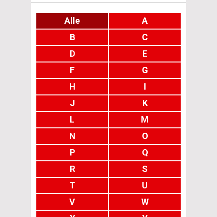
Alle
A
B
C
D
E
F
G
H
I
J
K
L
M
N
O
P
Q
R
S
T
U
V
W