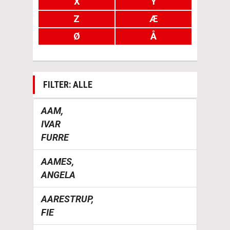
X
Y
Z
Æ
Ø
Å
FILTER: ALLE
AAM,
IVAR
FURRE
AAMES,
ANGELA
AARESTRUP,
FIE