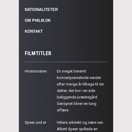
NATIONALITETER
OM PHILM.DK
KONTAKT
FILMTITLER
Höstsonaten
En meget berømt
koncertpianistinde vender
efter mange år tilbage til sin
datter, der bor i en øde
beliggende præstegård.
Gensynet bliver en tung
affære.
Speer und er
Hitlers arkitekt og nære ven
Albert Speer spillede en