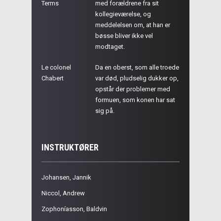
Terms
med forældrene fra sit
kollegieværelse, og
meddelelsen om, at han er
bøsse bliver ikke vel
modtaget.
Le colonel
Da en oberst, som alle troede
Chabert
var død, pludselig dukker op,
opstår der problemer med
formuen, som konen har sat
sig på.
INSTRUKTØRER
Johansen, Jannik
Niccol, Andrew
Zophoníasson, Baldvin