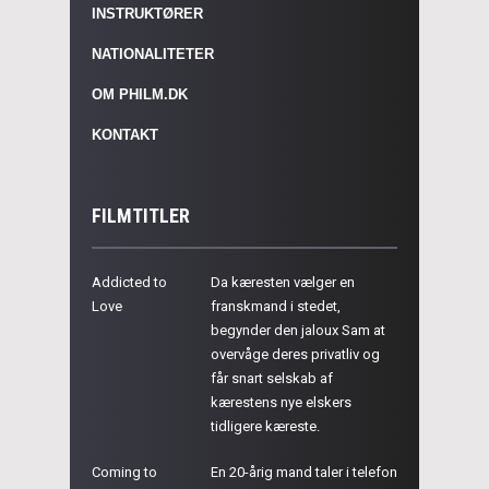
INSTRUKTØRER
NATIONALITETER
OM PHILM.DK
KONTAKT
FILMTITLER
Addicted to
Da kæresten vælger en
Love
franskmand i stedet,
begynder den jaloux Sam at
overvåge deres privatliv og
får snart selskab af
kærestens nye elskers
tidligere kæreste.
Coming to
En 20-årig mand taler i telefon