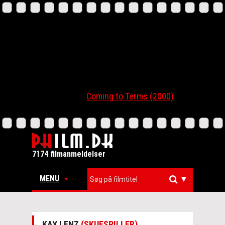
Coming to Terms (2000)
7174 filmanmeldelser
MENU
▼
KAY LENZ
(SKUESPILLER)