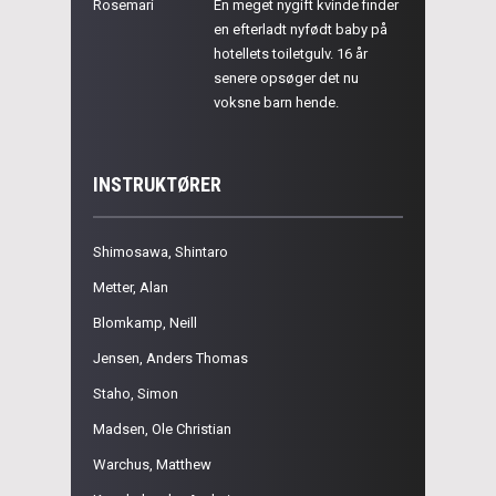
Rosemari
En meget nygift kvinde finder
en efterladt nyfødt baby på
hotellets toiletgulv. 16 år
senere opsøger det nu
voksne barn hende.
INSTRUKTØRER
Shimosawa, Shintaro
Metter, Alan
Blomkamp, Neill
Jensen, Anders Thomas
Staho, Simon
Madsen, Ole Christian
Warchus, Matthew