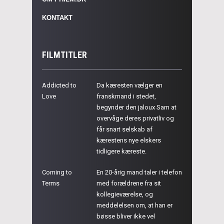
KONTAKT
FILMTITLER
Addicted to
Da kæresten vælger en
Love
franskmand i stedet,
begynder den jaloux Sam at
overvåge deres privatliv og
får snart selskab af
kærestens nye elskers
tidligere kæreste.
Coming to
En 20-årig mand taler i telefon
Terms
med forældrene fra sit
kollegieværelse, og
meddelelsen om, at han er
bøsse bliver ikke vel