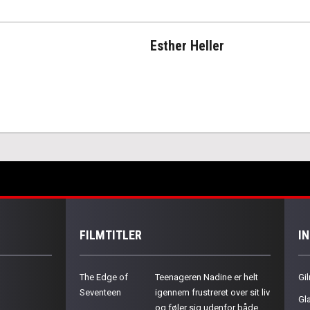
Esther Heller
FILMTITLER
I
The Edge of
Teenageren Nadine er helt
Gil
Seventeen
igennem frustreret over sit liv
Gla
og føler sig udenfor både