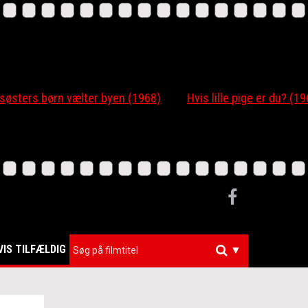
rs børn vælter byen (1968)
Hvis lille pige er du? (1963)
VIS TILFÆLDIG
▼