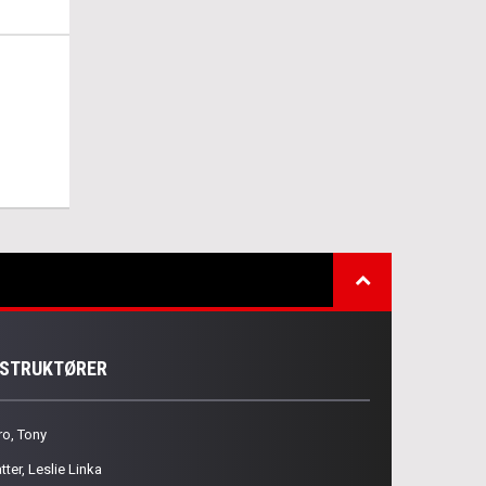
NSTRUKTØRER
ro, Tony
tter, Leslie Linka