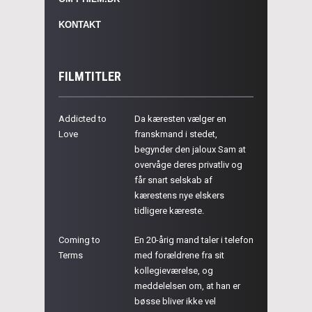
KONTAKT
FILMTITLER
Addicted to
Da kæresten vælger en
Love
franskmand i stedet,
begynder den jaloux Sam at
overvåge deres privatliv og
får snart selskab af
kærestens nye elskers
tidligere kæreste.
Coming to
En 20-årig mand taler i telefon
Terms
med forældrene fra sit
kollegieværelse, og
meddelelsen om, at han er
bøsse bliver ikke vel