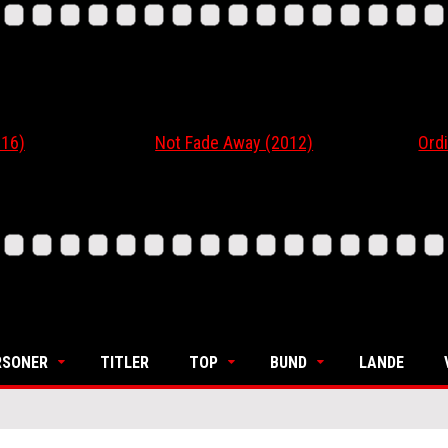
6)
Not Fade Away (2012)
Ordin
RSONER
TITLER
TOP
BUND
LANDE