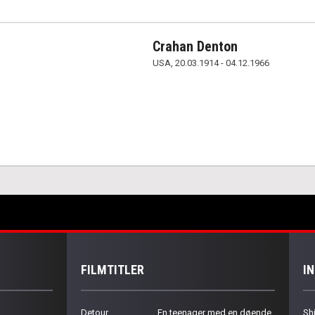
Crahan Denton
USA, 20.03.1914 - 04.12.1966
FILMTITLER
I
Detour
En teenager med en døende
Sh