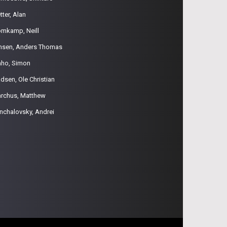
tter, Alan
omkamp, Neill
nsen, Anders Thomas
aho, Simon
dsen, Ole Christian
rchus, Matthew
nchalovsky, Andrei