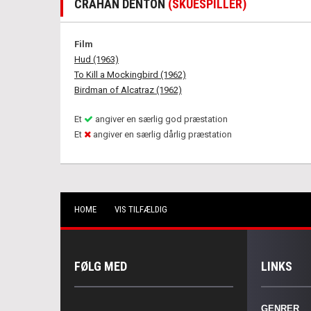
CRAHAN DENTON
(SKUESPILLER)
Film
Hud (1963)
To Kill a Mockingbird (1962)
Birdman of Alcatraz (1962)
Et
angiver en særlig god præstation
Et
angiver en særlig dårlig præstation
HOME
VIS TILFÆLDIG
FØLG MED
LINKS
GENRER