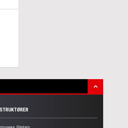
NSTRUKTØRER
imosawa, Shintaro