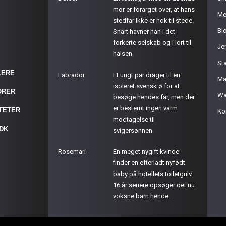
mor er forarget over, at hans
Me
stedfar ikke er nok til stede.
Bl
Snart havner han i det
forkerte selskab og i lort til
Je
halsen.
St
LERE
Labrador
Et ungt par drager til en
Ma
isoleret svensk ø for at
ØRER
Wa
besøge hendes far, men der
er bestemt ingen varm
ITETER
Ko
modtagelse til
.DK
svigersønnen.
Rosemari
En meget nygift kvinde
finder en efterladt nyfødt
baby på hotellets toiletgulv.
16 år senere opsøger det nu
voksne barn hende.