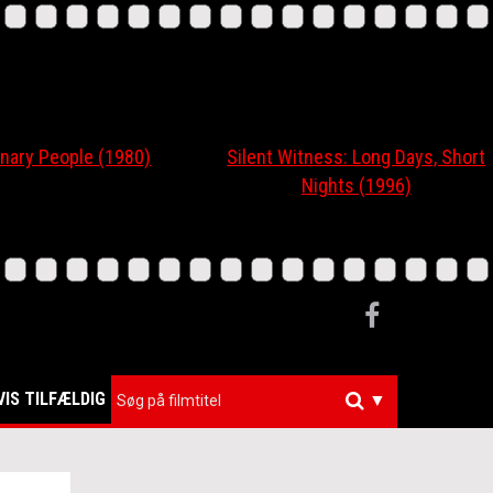
ary People (1980)
Silent Witness: Long Days, Short
Nights (1996)
VIS TILFÆLDIG
▼