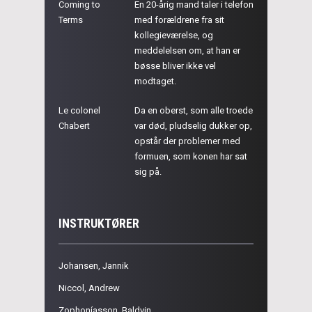
Coming to
En 20-årig mand taler i telefon
Terms
med forældrene fra sit
kollegieværelse, og
meddelelsen om, at han er
bøsse bliver ikke vel
modtaget.
Le colonel
Da en oberst, som alle troede
Chabert
var død, pludselig dukker op,
opstår der problemer med
formuen, som konen har sat
sig på.
INSTRUKTØRER
Johansen, Jannik
Niccol, Andrew
Zophoníasson, Baldvin