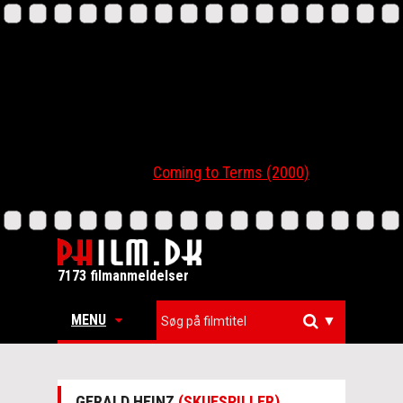
Coming to Terms (2000)
7173 filmanmeldelser
MENU
▼
GERALD HEINZ
(SKUESPILLER)