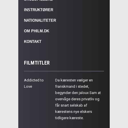
INSTRUKTØRER
NATIONALITETER
OM PHILM.DK
KONTAKT
FILMTITLER
Addicted to
Da kæresten vælger en
Love
franskmand i stedet,
begynder den jaloux Sam at
overvåge deres privatliv og
får snart selskab af
kærestens nye elskers
tidligere kæreste.