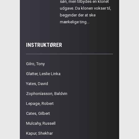
søn, men tilbydes en klonet
udgave. Da klonen vokser til,
begynder der at ske
mærkelige ting...
INSTRUKTØRER
Gilro, Tony
Glatter, Leslie Linka
Yates, David
Zophoníasson, Baldvin
Lepage, Robert
Cates, Gilbert
Mulcahy, Russell
Kapur, Shekhar